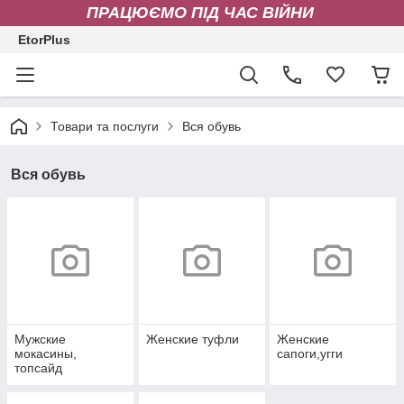
ПРАЦЮЄМО ПІД ЧАС ВІЙНИ
EtorPlus
Товари та послуги
Вся обувь
Вся обувь
Мужские
Женские туфли
Женские
мокасины,
сапоги,угги
топсайд