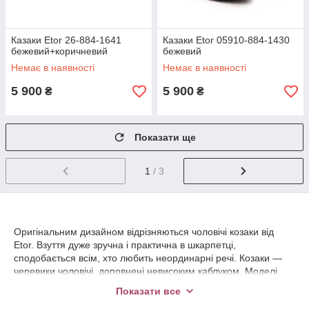
Казаки Etor 26-884-1641
Казаки Etor 05910-884-1430
бежевий+коричневий
бежевий
Немає в наявності
Немає в наявності
5 900
5 900
₴
₴
Показати ще
1
/ 3
Оригінальним дизайном відрізняються чоловічі козаки від
Etor. Взуття дуже зручна і практична в шкарпетці,
сподобається всім, хто любить неординарні речі. Козаки —
черевики чоловічі, доповнені невисоким каблуком. Моделі
для демісезонного періоду відмінно захистять від вітру і
Показати все
холоду.