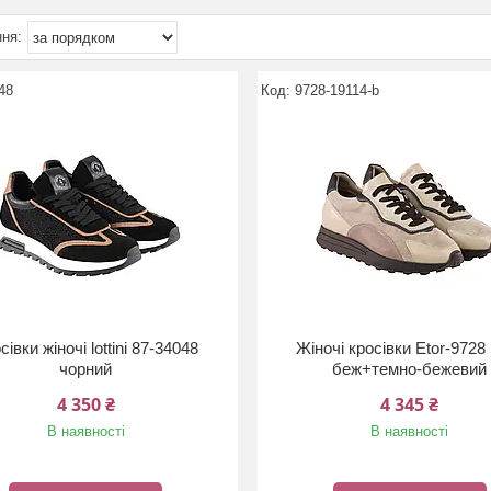
48
9728-19114-b
сівки жіночі lottini 87-34048
Жіночі кросівки Etor-9728 
чорний
беж+темно-бежевий
4 350 ₴
4 345 ₴
В наявності
В наявності