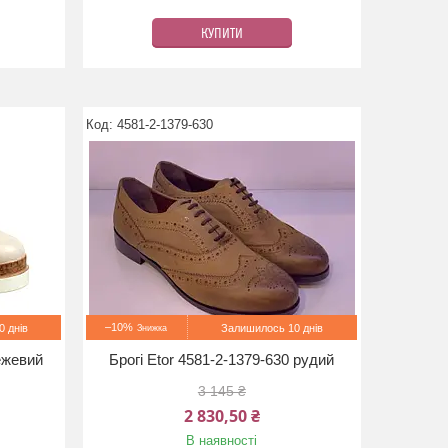
КУПИТИ
4581-2-1379-630
–10%
 днів
Залишилось 10 днів
ежевий
Брогі Etor 4581-2-1379-630 рудий
3 145 ₴
2 830,50 ₴
В наявності