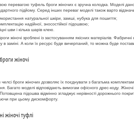
ою перевагою туфель броги жіночих є зручна колодка. Моделі дано
ндартного підйому. Серед інших переваг моделі також варто відзнач
икористання натуральної шкіри, замші, нубука для пошиття;
омплектацію надійної, зносостійкої підошвою;
іцні шви і кілька шарів клею.
броги жіночі зроблені із застосуванням якісних матеріалів. Фабричні
у в заміні. А коли їх ресурс буде вичерпаний, то можна буде поставит
 броги жіночі
 челсі броги жіночих дозволяє їх поєднувати з багатьма комплектам
ня. Багато моделі відповідають вимогам офісного дрес-коду. Жіночі 
 Потовщена підошва відмінно згладжує нерівності дорожнього покрит
аючи при цьому дискомфорту.
ьні жіночі туфлі