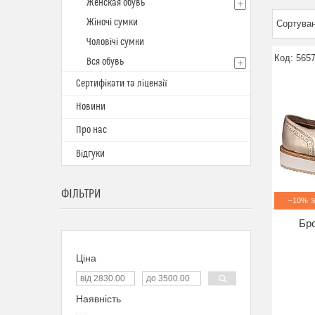
Женская обувь
Жіночі сумки
Чоловічі сумки
5657
Вся обувь
Сертифікати та ліцензії
Новини
Про нас
Відгуки
ФІЛЬТРИ
–10%
Бро
Ціна
Наявність