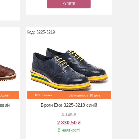
КУПИТИ
3225-3219
–10%
 днів
Залишилось 10 днів
невий
Броги Etor 3225-3219 синій
3 145 ₴
2 830,50 ₴
В наявності