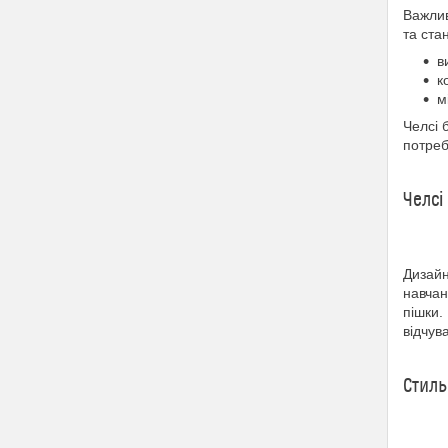
Важлив
та ста
в
к
м
Челсі 
потреб
Челсі
Дизайн
навчан
пішки.
відчув
Стил