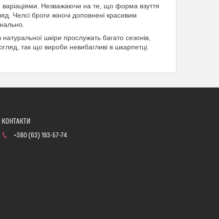
и варіаціями. Незважаючи на те, що форма взуття
яд. Челсі броги жіночі доповнені красивим
інально.
з натуральної шкіри прослужать багато сезонів,
огляд, так що вироби невибагливі в шкарпетці.
+380 (63) 193-57-74