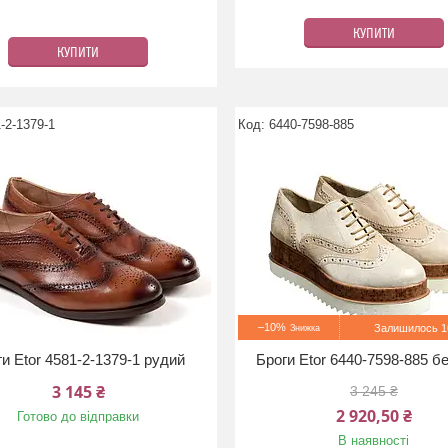
КУПИТИ
КУПИТИ
-2-1379-1
6440-7598-885
–10%
Залишилось 10
и Etor 4581-2-1379-1 рудий
Броги Etor 6440-7598-885 б
3 145 ₴
3 245 ₴
2 920,50 ₴
Готово до відправки
В наявності