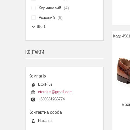
Коричневий
4
Рожевий
6
Ще 1
4581
КОНТАКТИ
EtorPlus
etorplus@gmail.com
+380631935774
Брог
Наталія