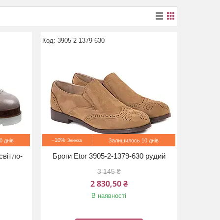
3905-2-1379-630
–10%
 днів
Залишилось 10 днів
світло-
Броги Etor 3905-2-1379-630 рудий
3 145 ₴
2 830,50 ₴
В наявності