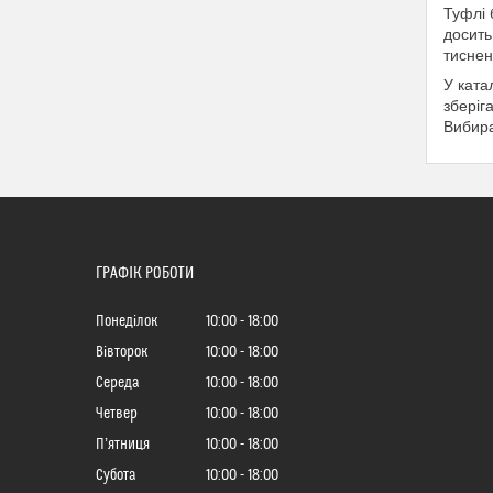
Туфлі 
досить
тиснен
У ката
зберіг
Вибира
ГРАФІК РОБОТИ
Понеділок
10:00
18:00
Вівторок
10:00
18:00
Середа
10:00
18:00
Четвер
10:00
18:00
Пʼятниця
10:00
18:00
Субота
10:00
18:00