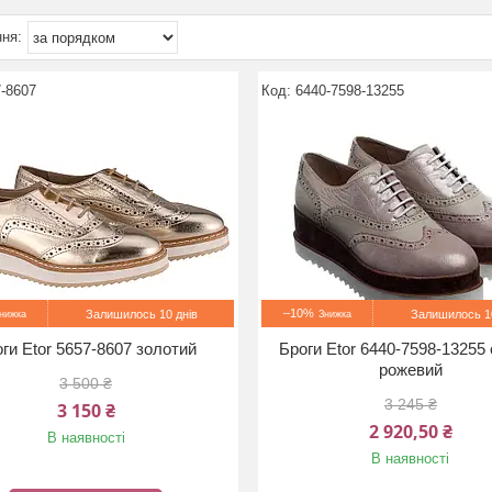
-8607
6440-7598-13255
–10%
Залишилось 10 днів
Залишилось 10
ги Etor 5657-8607 золотий
Броги Etor 6440-7598-13255 
рожевий
3 500 ₴
3 245 ₴
3 150 ₴
2 920,50 ₴
В наявності
В наявності