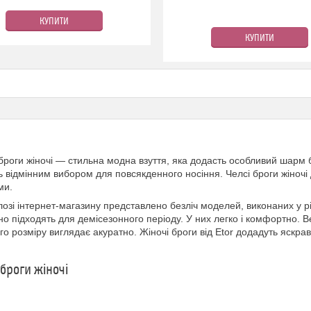
КУПИТИ
КУПИТИ
броги жіночі — стильна модна взуття, яка додасть особливий шарм б
ь відмінним вибором для повсякденного носіння. Челсі броги жіноч
ми.
лозі інтернет-магазину представлено безліч моделей, виконаних у рі
но підходять для демісезонного періоду. У них легко і комфортно. В
го розміру виглядає акуратно. Жіночі броги від Etor додадуть яскра
 броги жіночі