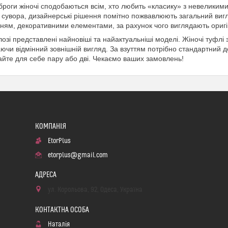
броги жіночі сподобаються всім, хто любить «класику» з невеликим
 сувора, дизайнерські рішення помітно пожвавлюють загальний вигл
ням, декоративними елементами, за рахунок чого виглядають ориг
лозі представлені найновіші та найактуальніші моделі. Жіночі туфлі 
аючи відмінний зовнішній вигляд. За взуттям потрібно стандартний д
йте для себе пару або дві. Чекаємо ваших замовлень!
EtorPlus
etorplus@gmail.com
ул. Корольова, 92, Одеса, Україна
Наталія