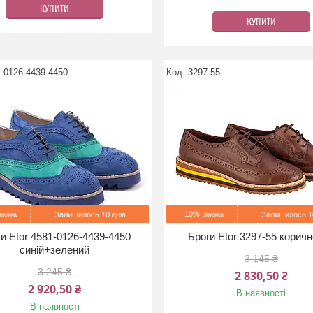
КУПИТИ
КУПИТИ
-0126-4439-4450
3297-55
–10%
Залишилось 10 днів
Залишилось 10
и Etor 4581-0126-4439-4450
Броги Etor 3297-55 корич
синій+зелений
3 145 ₴
3 245 ₴
2 830,50 ₴
2 920,50 ₴
В наявності
В наявності