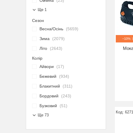
Овчина
23
Ще 1
Сезон
Весна/Осінь
5659
Зима
2079
–10%
Мока
Літо
2643
Колір
Айвори
17
Бежевий
934
Блакитний
311
Бордовий
243
Бузковий
51
6271
Ще 73