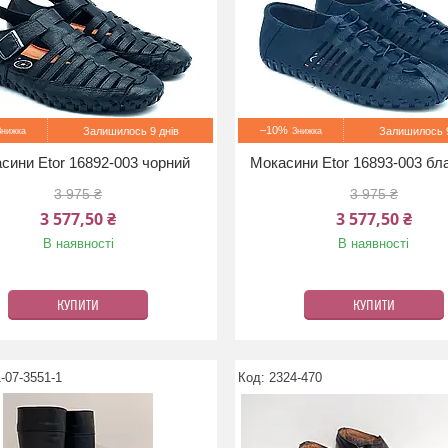
–10%
Залишилось 9 днів
Залишилось 9
сини Etor 16892-003 чорний
Мокасини Etor 16893-003 бл
3 975 ₴
3 975 ₴
3 577,50 ₴
3 577,50 ₴
В наявності
В наявності
КУПИТИ
КУПИТИ
-07-3551-1
2324-470