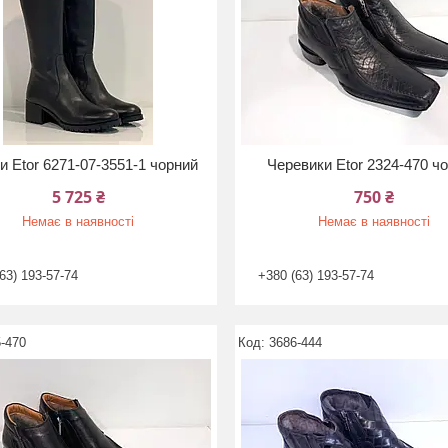
и Etor 6271-07-3551-1 чорний
Черевики Etor 2324-470 ч
5 725 ₴
750 ₴
Немає в наявності
Немає в наявності
63) 193-57-74
+380 (63) 193-57-74
-470
3686-444