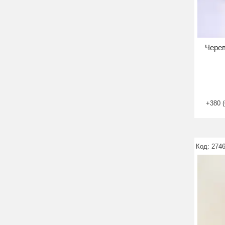
Черев
+380 (
2746