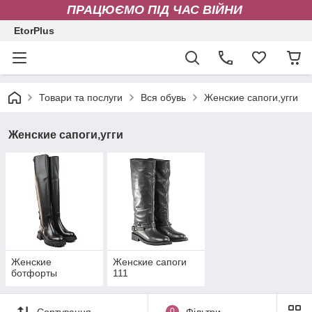
ПРАЦЮЄМО ПІД ЧАС ВІЙНИ
EtorPlus
Товари та послуги
Вся обувь
Женские сапоги,угги
Женские сапоги,угги
Женские
Женские сапоги
ботфорты
111
Сортування
0
Фільтри