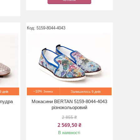
5159-8044-4043
–10%
 днів
Залишилось 9 днів
 пудра
Мокасини BERTAN 5159-8044-4043
різнокольоровий
2 855 ₴
2 569,50 ₴
В наявності