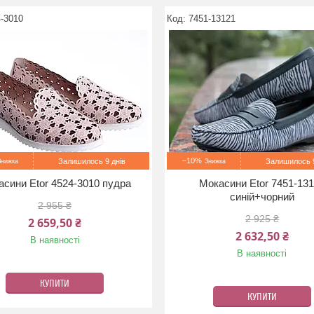
-3010
7451-13121
–10%
Залишилось 9 днів
Залишилось 9
сини Etor 4524-3010 пудра
Мокасини Etor 7451-13
синій+чорний
2 955 ₴
2 925 ₴
2 659,50 ₴
2 632,50 ₴
В наявності
В наявності
КУПИТИ
КУПИТИ