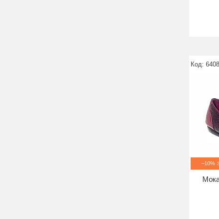
6408
–10%
Мока