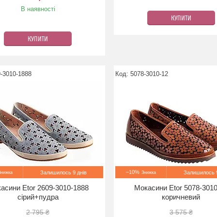
В наявності
КУПИТИ
КУПИТИ
-3010-1888
5078-3010-12
–10%
Залишилось 9 днів
Залишилось 9
асини Etor 2609-3010-1888
Мокасини Etor 5078-301
сірий+пудра
коричневий
2 795 ₴
3 575 ₴