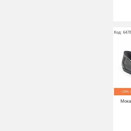
6478
–10%
Мока