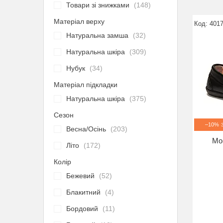
Товари зі знижками
148
Матеріал верху
4017
Натуральна замша
32
Натуральна шкіра
309
Нубук
34
Матеріал підкладки
Натуральна шкіра
375
Сезон
–10%
Весна/Осінь
203
Мок
Літо
172
Колір
Бежевий
52
Блакитний
4
Бордовий
11