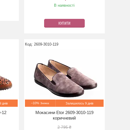
В наявності
КУПИТИ
2609-3010-119
–10%
 днів
Залишилось 9 днів
0-12
Мокасини Etor 2609-3010-119
коричневий
2 795 ₴