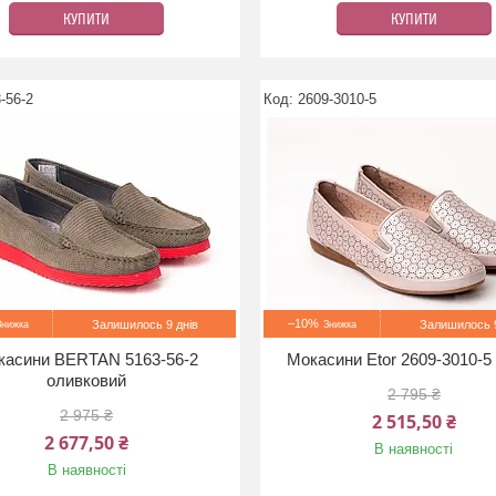
КУПИТИ
КУПИТИ
-56-2
2609-3010-5
–10%
Залишилось 9 днів
Залишилось 9
касини BERTAN 5163-56-2
Мокасини Etor 2609-3010-5
оливковий
2 795 ₴
2 975 ₴
2 515,50 ₴
2 677,50 ₴
В наявності
В наявності