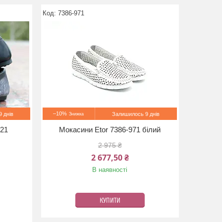
7386-971
–10%
 днів
Залишилось 9 днів
121
Мокасини Etor 7386-971 білий
2 975 ₴
2 677,50 ₴
В наявності
КУПИТИ