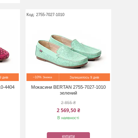
2755-7027-1010
–10%
 днів
Залишилось 9 днів
0-4404
Мокасини BERTAN 2755-7027-1010
зелений
2 855 ₴
2 569,50 ₴
В наявності
КУПИТИ