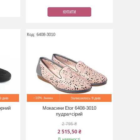
КУПИТИ
6408-3010
–10%
 днів
Залишилось 9 днів
орний
Мокасини Etor 6408-3010
пудра+сірий
2 795 ₴
2 515,50 ₴
В наявності