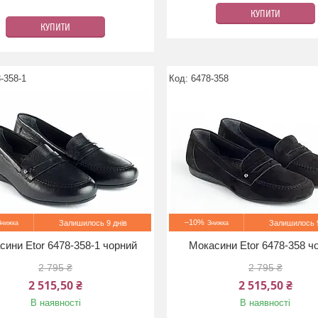
КУПИТИ
КУПИТИ
-358-1
6478-358
–10%
Залишилось 9 днів
Залишилось 9
сини Etor 6478-358-1 чорний
Мокасини Etor 6478-358 ч
2 795 ₴
2 795 ₴
2 515,50 ₴
2 515,50 ₴
В наявності
В наявності