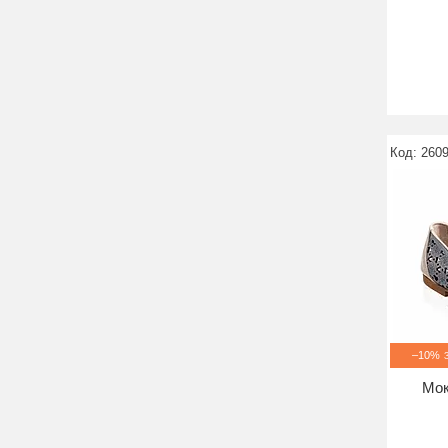
2609
–10%
Мок