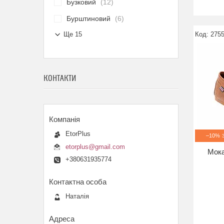
Бузковий
12
Бурштиновий
6
Ще 15
2755
КОНТАКТИ
EtorPlus
–10%
etorplus@gmail.com
Мока
+380631935774
Наталія