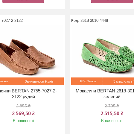
-7027-2-2122
2618-3010-4448
–10%
Залишилось 9 днів
Залишилось 9
сини BERTAN 2755-7027-2-
Мокасини BERTAN 2618-301
2122 рудий
зелений
2 855 ₴
2 795 ₴
2 569,50 ₴
2 515,50 ₴
В наявності
В наявності