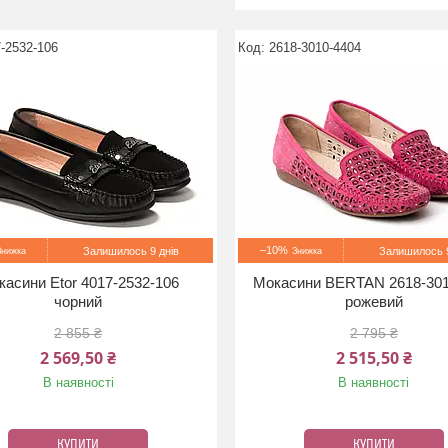
-2532-106
2618-3010-4404
–10%
Залишилось 9 днів
Залишилось 9
асини Etor 4017-2532-106
Мокасини BERTAN 2618-301
чорний
рожевий
2 855 ₴
2 795 ₴
2 569,50 ₴
2 515,50 ₴
В наявності
В наявності
КУПИТИ
КУПИТИ