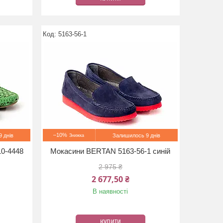
5163-56-1
–10%
 днів
Залишилось 9 днів
0-4448
Мокасини BERTAN 5163-56-1 синій
2 975 ₴
2 677,50 ₴
В наявності
КУПИТИ