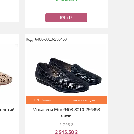
КУПИТИ
6408-3010-256458
–10%
Залишилось 9 днів
золотий
Мокасини Etor 6408-3010-256458
синій
2 795 ₴
2 515,50 ₴