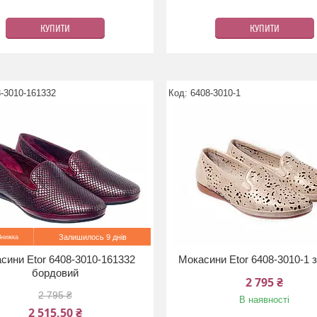
КУПИТИ
КУПИТИ
-3010-161332
6408-3010-1
Залишилось 9 днів
сини Etor 6408-3010-161332
Мокасини Etor 6408-3010-1 
бордовий
2 795 ₴
2 795 ₴
В наявності
2 515,50 ₴