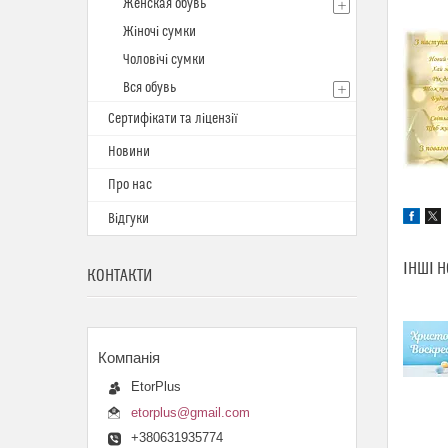
Женская обувь
Жіночі сумки
Чоловічі сумки
Вся обувь
Сертифікати та ліцензії
Новини
Про нас
Відгуки
ІНШІ 
КОНТАКТИ
EtorPlus
etorplus@gmail.com
+380631935774