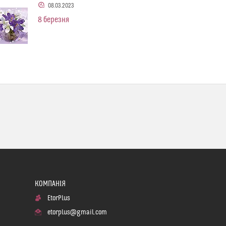
08.03.2023
8 березня
EtorPlus
etorplus@gmail.com