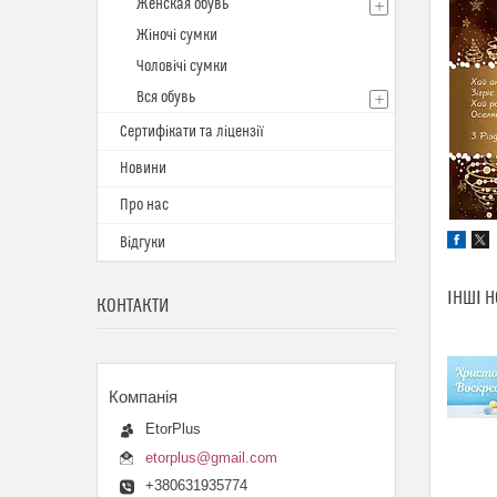
Женская обувь
Жіночі сумки
Чоловічі сумки
Вся обувь
Сертифікати та ліцензії
Новини
Про нас
Відгуки
ІНШІ 
КОНТАКТИ
EtorPlus
etorplus@gmail.com
+380631935774