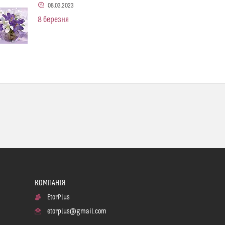
08.03.2023
8 березня
EtorPlus
etorplus@gmail.com