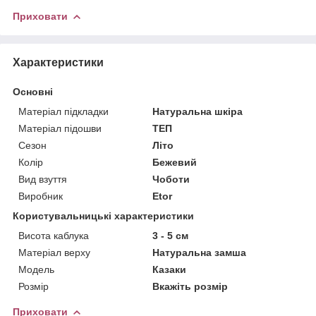
Приховати
Характеристики
Основні
Матеріал підкладки
Натуральна шкіра
Матеріал підошви
ТЕП
Сезон
Літо
Колір
Бежевий
Вид взуття
Чоботи
Виробник
Etor
Користувальницькі характеристики
Висота каблука
3 - 5 см
Матеріал верху
Натуральна замша
Мoдель
Казаки
Розмір
Вкажіть розмір
Приховати