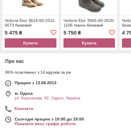
Чоботи Etor 3624-00-2511-
Чоботи Etor 3565-00-2520-
Чобо
0073 бежевий
1106 темно-бежевий
беж
5 475
5 750
4 7
₴
₴
Купити
Купити
Про нас
86% позитивних з 14 відгуків за рік
Працює з 13.08.2013
м. Одеса
ул. Корольова, 92, Одеса, Україна
Контакти
Сьогодні працює з 10:00 до 18:00
Показати весь графік роботи