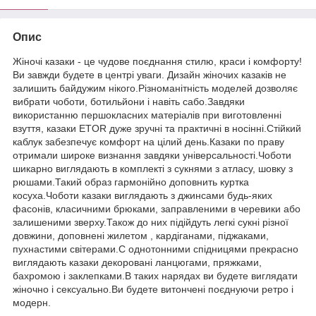
Опис
Жіночі казаки - це чудове поєднання стилю, краси і комфорту!
Ви завжди будете в центрі уваги. Дизайн жіночих казаків не
залишить байдужим нікого.Різноманітність моделей дозволяє
вибрати чоботи, ботильйони і навіть сабо.Завдяки
використанню першокласних матеріалів при виготовленні
взуття, казаки ETOR дуже зручні та практичні в носінні.Стійкий
каблук забезпечує комфорт на цілий день.Казаки по праву
отримали широке визнання завдяки універсальності.Чоботи
шикарно виглядають в комплекті з сукнями з атласу, шовку з
рюшами.Такий образ гармонійно доповнить куртка
косуха.Чоботи казаки виглядають з джинсами будь-яких
фасонів, класичними брюками, заправленими в черевики або
залишеними зверху.Також до них підійдуть легкі сукні різної
довжини, доповнені жилетом , кардіганами, піджаками,
пухнастими світерами.С однотонними спідницями прекрасно
виглядають казаки декоровані ланцюгами, пряжками,
бахромою і заклепками.В таких нарядах ви будете виглядати
жіночно і сексуально.Ви будете витончені поєднуючи ретро і
модерн.