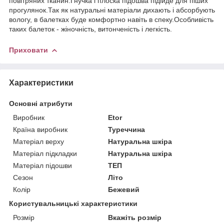
повітряних тканин.Гнучка і плоска підошва підійде для піших
прогулянок.Так як натуральні матеріали дихають і абсорбують
вологу, в балетках буде комфортно навіть в спеку.Особливість
таких балеток - жіночність, витонченість і легкість.
Приховати
Характеристики
Основні атрибути
Виробник
Etor
Країна виробник
Туреччина
Матеріал верху
Натуральна шкіра
Матеріал підкладки
Натуральна шкіра
Матеріал підошви
ТЕП
Сезон
Літо
Колір
Бежевий
Користувальницькі характеристики
Розмір
Вкажіть розмір