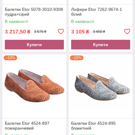
Балетки Etor 5078-3010-9308
Лофери Etor 7262-9674-1
пудра+сірий
білий
В наявності
В наявності
3 217,50
3 105
₴
₴
3 575 ₴
3 450 ₴
Купити
Купити
–10%
–10%
Балетки Etor 4524-897
Балетки Etor 4524-895
помаранчевий
блакитний