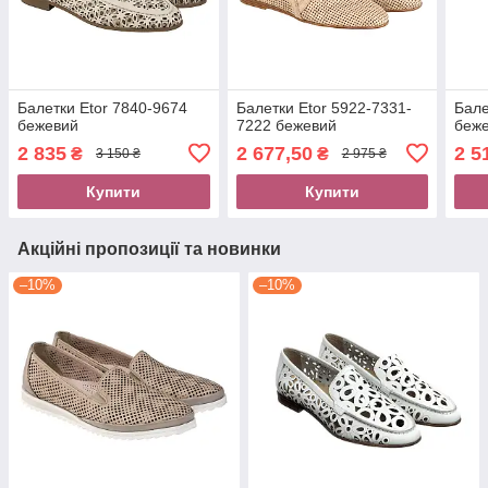
Балетки Etor 7840-9674
Балетки Etor 5922-7331-
Бале
бежевий
7222 бежевий
беж
2 835
2 677,50
2 5
₴
₴
3 150 ₴
2 975 ₴
Купити
Купити
Акційні пропозиції та новинки
–10%
–10%