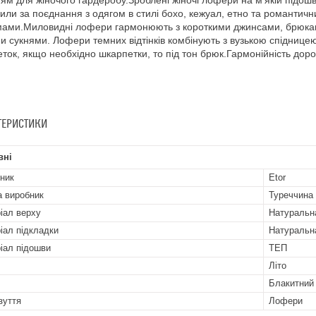
ям для жіночого гардеробу.Зроблені жіночі лофери на м'якій підош
или за поєднання з одягом в стилі бохо, кежуал, етно та романтичн
ами.Миловидні лофери гармонюють з короткими джинсами, брюками.
и сукнями. Лофери темних відтінків комбінують з вузькою спіднице
ток, якщо необхідно шкарпетки, то під тон брюк.Гармонійність дорог
ТЕРИСТИКИ
вні
ник
Etor
а виробник
Туреччина
іал верху
Натуральн
іал підкладки
Натуральн
іал підошви
ТЕП
Літо
Блакитний
зуття
Лофери