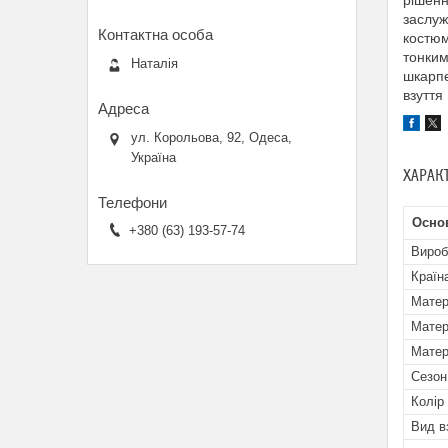
рішенн
заслуж
костюм
тонким
Наталія
шкарпе
взуття
ул. Корольова, 92, Одеса,
Україна
ХАРАК
Осно
+380 (63) 193-57-74
Вироб
Країн
Матер
Матер
Матер
Сезон
Колір
Вид в