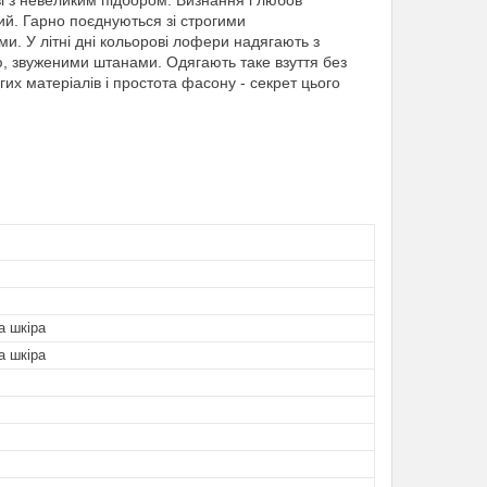
ві з невеликим підбором. Визнання і любов
ий. Гарно поєднуються зі строгими
 У літні дні кольорові лофери надягають з
ю, звуженими штанами. Одягають таке взуття без
их матеріалів і простота фасону - секрет цього
а шкіра
а шкіра