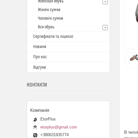
Женская обувь
Жіночі сумки
Чоловічі сумки
Вся обувь
Сертифікати та ліцензії
Новини
Про нас
Відгуки
КОНТАКТИ
EtorPlus
etorplus@gmail.com
В тепл
+380631935774