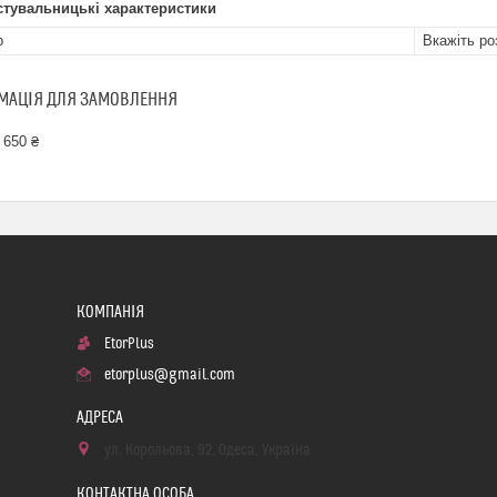
стувальницькі характеристики
р
Вкажіть ро
МАЦІЯ ДЛЯ ЗАМОВЛЕННЯ
 650 ₴
EtorPlus
etorplus@gmail.com
ул. Корольова, 92, Одеса, Україна