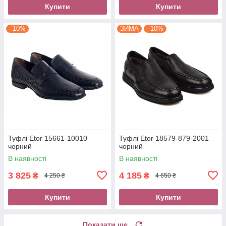
Купити
Купити
–10%
ЗИМА
–10%
Туфлі Etor 15661-10010
Туфлі Etor 18579-879-2001
чорний
чорний
В наявності
В наявності
3 825
4 185
₴
₴
4 250 ₴
4 650 ₴
Купити
Купити
Показати ще