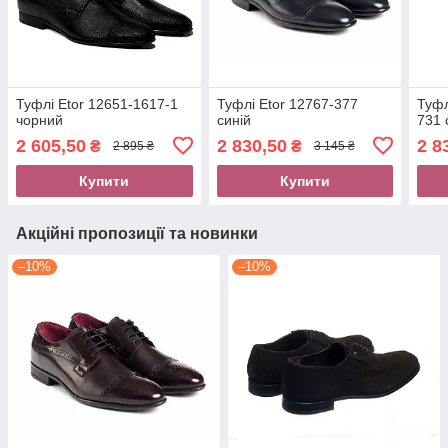
Туфлі Etor 12651-1617-1
Туфлі Etor 12767-377
Туфл
чорний
синій
731 
2 605,50
2 830,50
2 8
₴
₴
2 895 ₴
3 145 ₴
Купити
Купити
Акційні пропозиції та новинки
–10%
–10%