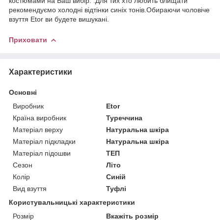
костюмами на Ваш вибір. .Для тих хто любить блищати
рекомендуємо холодні відтінки синіх тонів.Обираючи чоловіче
взуття Etor ви будете вишукані.
Приховати
Характеристики
Основні
Виробник
Etor
Країна виробник
Туреччина
Матеріал верху
Натуральна шкіра
Матеріал підкладки
Натуральна шкіра
Матеріал підошви
ТЕП
Сезон
Літо
Колір
Синій
Вид взуття
Туфлі
Користувальницькі характеристики
Розмір
Вкажіть розмір