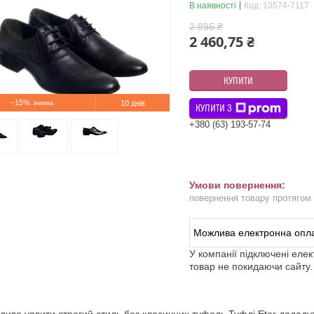
В наявності
Код:
10574-7117
2 895 ₴
2 460,75 ₴
КУПИТИ
–15%
10 днів
КУПИТИ З
+380 (63) 193-57-74
повернення товару протягом
У компанії підключені еле
товар не покидаючи сайту.