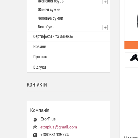
Женская обувь
Жіночі сумки
Чоловічі сумки
Вся обувь
Сертифікати та ліцензії
Новини
Про нас
Відгуки
КОНТАКТИ
EtorPlus
etorplus@gmail.com
+380631935774