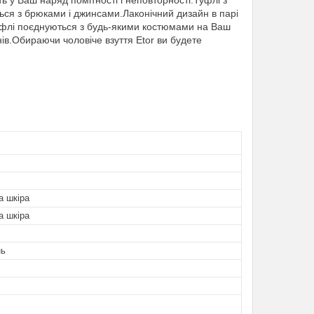
 у Ваш наряд помітності і неповторності.Туфлі з
ься з брюками і джинсами.Лаконічний дизайн в парі
уфлі поєднуються з будь-якими костюмами на Ваш
нів.Обираючи чоловіче взуття Etor ви будете
а шкіра
а шкіра
нь