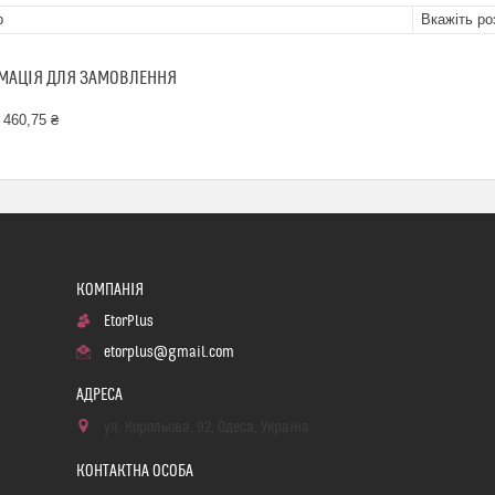
р
Вкажіть ро
МАЦІЯ ДЛЯ ЗАМОВЛЕННЯ
 460,75 ₴
EtorPlus
etorplus@gmail.com
ул. Корольова, 92, Одеса, Україна