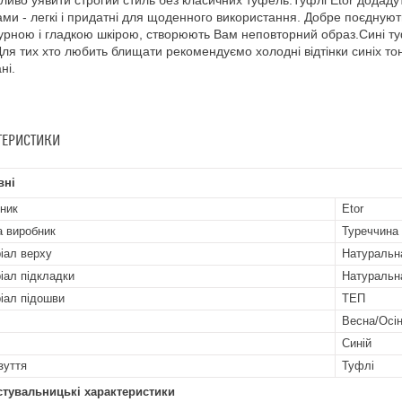
иво уявити строгий стиль без класичних туфель.Туфлі Etor додадуть
ми - легкі і придатні для щоденного використання. Добре поєднуют
урною і гладкою шкірою, створюють Вам неповторний образ.Сині т
Для тих хто любить блищати рекомендуємо холодні відтінки синіх то
ні.
ТЕРИСТИКИ
вні
ник
Etor
а виробник
Туреччина
іал верху
Натуральн
іал підкладки
Натуральн
іал підошви
ТЕП
Весна/Осі
Синій
зуття
Туфлі
стувальницькі характеристики