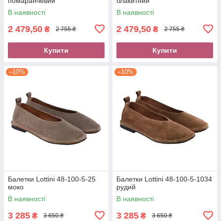
помаранчевий
блакитний
В наявності
В наявності
2 479,50
2 479,50
₴
₴
2 755 ₴
2 755 ₴
Купити
Купити
–10%
–10%
Балетки Lottini 48-100-5-25
Балетки Lottini 48-100-5-1034
моко
рудий
В наявності
В наявності
3 285
3 285
₴
₴
3 650 ₴
3 650 ₴