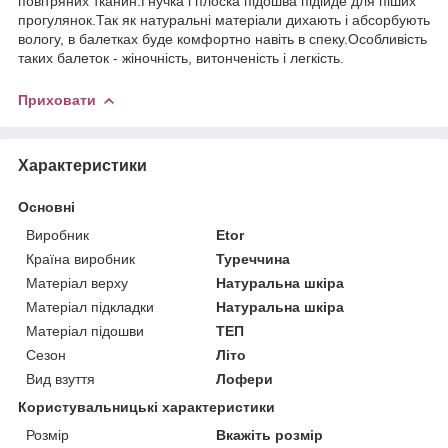
повітряних тканин.Гнучка і плоска підошва підійде для піших
прогулянок.Так як натуральні матеріали дихають і абсорбують
вологу, в балетках буде комфортно навіть в спеку.Особливість
таких балеток - жіночність, витонченість і легкість.
Приховати
Характеристики
Основні
Виробник
Etor
Країна виробник
Туреччина
Матеріал верху
Натуральна шкіра
Матеріал підкладки
Натуральна шкіра
Матеріал підошви
ТЕП
Сезон
Літо
Вид взуття
Лофери
Користувальницькі характеристики
Розмір
Вкажіть розмір