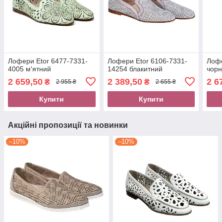
Лофери Etor 6477-7331-
Лофери Etor 6106-7331-
Лофе
4005 м'ятний
14254 блакитний
чор
2 659,50
2 389,50
2 6
₴
₴
2 955 ₴
2 655 ₴
Купити
Купити
Акційні пропозиції та новинки
–10%
–10%