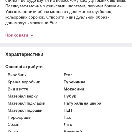
стилю - це буде взуття на невисокому каблуці темних відтінків.
Поєднувати можна з джинсами, шортами, легкими брюками.
Урізноманітнити образ можна за допомогою футболок,
кольорових сорочок. Створити індивідуальний образ -
допоможуть мокасини Etor.
Приховати
Характеристики
Основні атрибути
Виробник
Etor
Країна виробник
Туреччина
Вид взуття
Мокасини
Матеріал верху
Нубук
Матеріал підкладки
Натуральна шкіра
Матеріал підошви
ТЕП
Перфорація
Так
Сезон
Літо
Колір
Бежевий