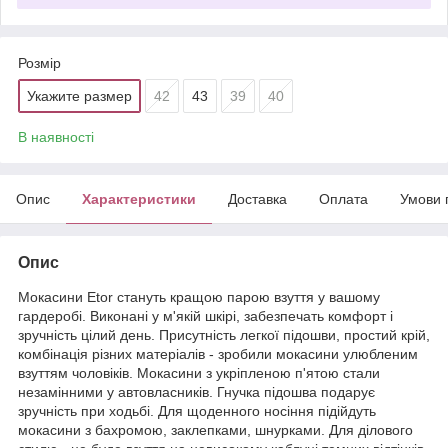
Розмір
Укажите размер
42
43
39
40
В наявності
Опис
Характеристики
Доставка
Оплата
Умови 
Опис
Мокасини Etor стануть кращою парою взуття у вашому
гардеробі. Виконані у м'якій шкірі, забезпечать комфорт і
зручність цілий день. Присутність легкої підошви, простий крій,
комбінація різних матеріалів - зробили мокасини улюбленим
взуттям чоловіків. Мокасини з укріпленою п'ятою стали
незамінними у автовласників. Гнучка підошва подарує
зручність при ходьбі. Для щоденного носіння підійдуть
мокасини з бахромою, заклепками, шнурками. Для ділового