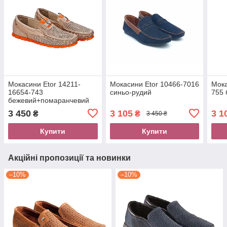
Мокасини Etor 14211-
Мокасини Etor 10466-7016
Мока
16654-743
синьо-рудий
755 
бежевий+помаранчевий
3 450
3 105
3 1
₴
₴
3 450 ₴
Купити
Купити
Акційні пропозиції та новинки
–10%
–10%