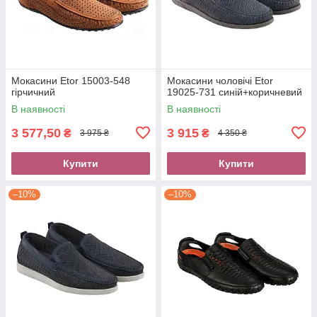
Мокасини Etor 15003-548
Мокасини чоловічі Etor
гірчичний
19025-731 синій+коричневий
В наявності
В наявності
3 577,50
3 915
₴
₴
3 975 ₴
4 350 ₴
Купити
Купити
–10%
–10%