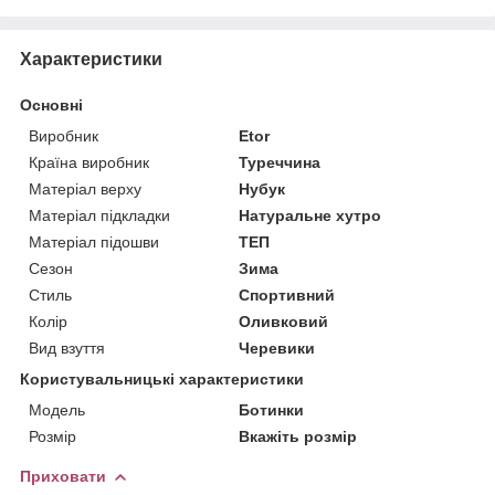
Характеристики
Основні
Виробник
Etor
Країна виробник
Туреччина
Матеріал верху
Нубук
Матеріал підкладки
Натуральне хутро
Матеріал підошви
ТЕП
Сезон
Зима
Стиль
Спортивний
Колір
Оливковий
Вид взуття
Черевики
Користувальницькі характеристики
Мoдель
Ботинки
Розмір
Вкажіть розмір
Приховати