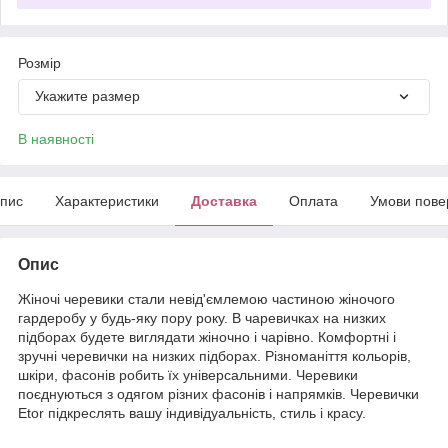
Розмір
Укажите размер
В наявності
пис
Характеристики
Доставка
Оплата
Умови пове
Опис
Жіночі черевики стали невід'ємлемою частиною жіночого
гардеробу у будь-яку пору року. В чаревичках на низких
підборах будете виглядати жіночно і чарівно. Комфортні і
зручні черевички на низких підборах. Різноманіття кольорів,
шкіри, фасонів робить їх універсальними. Черевики
поєднуються з одягом різних фасонів і напрямків. Черевички
Etor підкреслять вашу індивідуальність, стиль і красу.