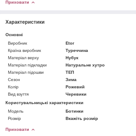
Приховати
Характеристики
Основні
Виробник
Etor
Країна виробник
Туреччина
Матеріал верху
Нубук
Матеріал підкладки
Натуральне хутро
Матеріал підошви
ТЕП
Сезон
Зима
Колір
Рожевий
Вид взуття
Черевики
Користувальницькі характеристики
Мoдель
Ботинки
Розмір
Вкажіть розмір
Приховати