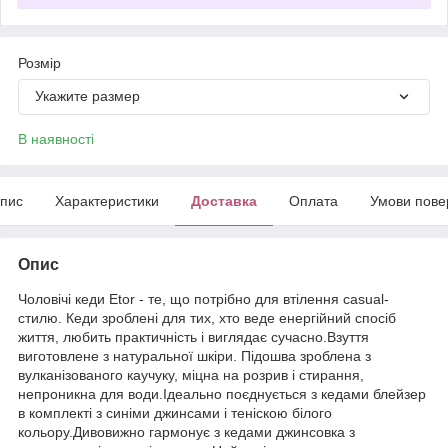
Розмір
Укажите размер
В наявності
пис
Характеристики
Доставка
Оплата
Умови пове
Опис
Чоловічі кеди Etor - те, що потрібно для втілення casual-
стилю. Кеди зроблені для тих, хто веде енергійний спосіб
життя, любить практичність і виглядає сучасно.Взуття
виготовлене з натуральної шкіри. Підошва зроблена з
вулканізованого каучуку, міцна на розрив і стирання,
непроникна для води.Ідеально поєднується з кедами блейзер
в комплекті з синіми джинсами і теніскою білого
кольору.Дивовижно гармонує з кедами джинсовка з