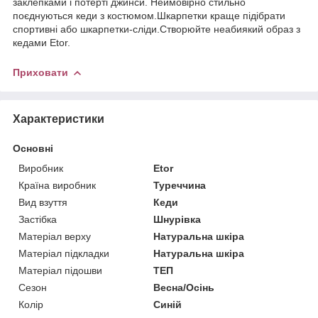
заклепками і потерті джинси. Неймовірно стильно
поєднуються кеди з костюмом.Шкарпетки краще підібрати
спортивні або шкарпетки-сліди.Створюйте неабиякий образ з
кедами Etor.
Приховати
Характеристики
Основні
Виробник
Etor
Країна виробник
Туреччина
Вид взуття
Кеди
Застібка
Шнурівка
Матеріал верху
Натуральна шкіра
Матеріал підкладки
Натуральна шкіра
Матеріал підошви
ТЕП
Сезон
Весна/Осінь
Колір
Синій