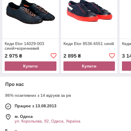
Кеди Etor 14029-003
Кеди Etor 8536-6551 синій
Кеди
синій+коричневий
2 975
2 895
3 1
₴
₴
Купити
Купити
Про нас
86% позитивних з 14 відгуків за рік
Працює з 13.08.2013
м. Одеса
ул. Корольова, 92, Одеса, Україна