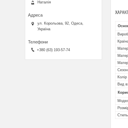
Наталія
ХАРАК
ул. Корольова, 92, Одеса,
Осно
Україна
Вироб
Країн
Матер
+380 (63) 193-57-74
Матер
Матер
Сезон
Колір
Вид в
Кори
Мoде
Розмі
Стиль