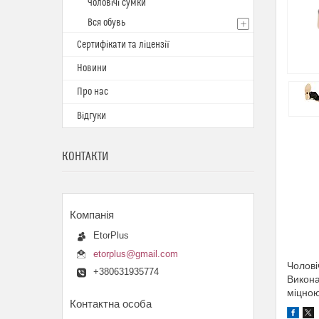
Чоловічі сумки
Вся обувь
Сертифікати та ліцензії
Новини
Про нас
Відгуки
КОНТАКТИ
EtorPlus
etorplus@gmail.com
Чолові
+380631935774
Викона
міцною