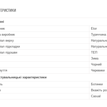
ТЕРИСТИКИ
вні
ник
Etor
а виробник
Туреччина
іал верху
Натуральн
іал підкладки
Натуральн
іал підошви
ТЕП
Зима
Чорний
зуття
Черевики
стувальницькі характеристики
ль
Ботинки
р
Вкажіть ро
Casual