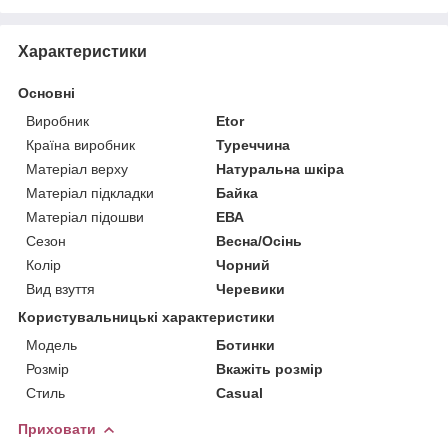
Характеристики
Основні
Виробник
Etor
Країна виробник
Туреччина
Матеріал верху
Натуральна шкіра
Матеріал підкладки
Байка
Матеріал підошви
ЕВА
Сезон
Весна/Осінь
Колір
Чорний
Вид взуття
Черевики
Користувальницькі характеристики
Мoдель
Ботинки
Розмір
Вкажіть розмір
Стиль
Casual
Приховати