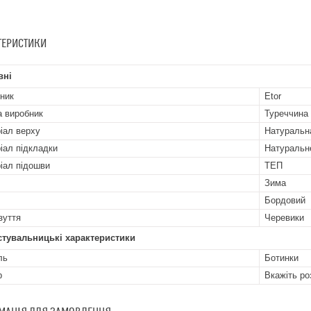
ТЕРИСТИКИ
вні
ник
Etor
а виробник
Туреччина
іал верху
Натуральн
іал підкладки
Натуральн
іал підошви
ТЕП
Зима
Бордовий
зуття
Черевики
стувальницькі характеристики
ль
Ботинки
р
Вкажіть ро