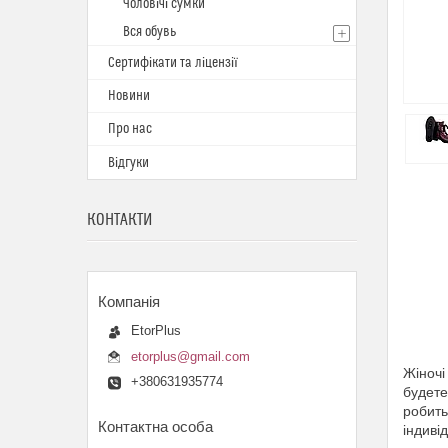
Чоловічі сумки
Вся обувь
Сертифікати та ліцензії
Новини
Про нас
Відгуки
КОНТАКТИ
EtorPlus
etorplus@gmail.com
Жіночі
+380631935774
будете
робить
індивід