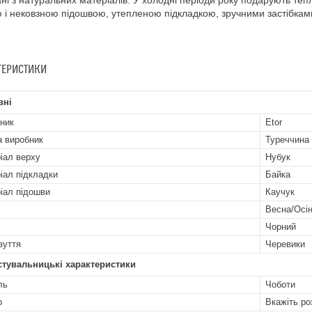
ні з натуральних матеріалів. У холодні періоди року подарують теп
 і нековзною підошвою, утепленою підкладкою, зручними застібкам
ТЕРИСТИКИ
вні
ник
Etor
а виробник
Туреччина
іал верху
Нубук
іал підкладки
Байка
іал підошви
Каучук
Весна/Осі
Чорний
зуття
Черевики
стувальницькі характеристики
ль
Чоботи
р
Вкажіть ро