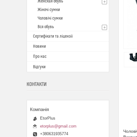
Женская обувь
Жіночі сумки
Чоловічі сумки
Вся обувь
Сертифікати та ліцензії
Новини
Про нас
Відгуки
КОНТАКТИ
EtorPlus
etorplus@gmail.com
Чолові
+380631935774