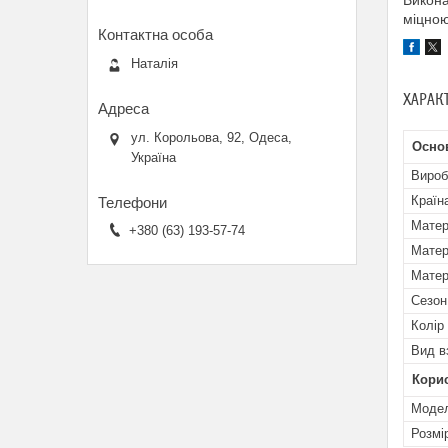
Викона
міцною
Наталія
ХАРАК
ул. Корольова, 92, Одеса,
Осно
Україна
Вироб
Країн
Матер
+380 (63) 193-57-74
Матер
Матер
Сезон
Колір
Вид в
Кори
Мoде
Розмі