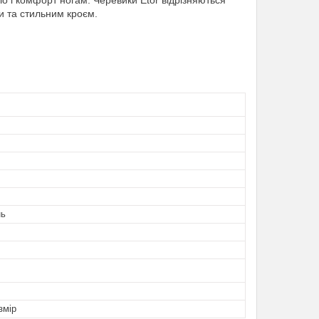
ло і комфорт ногам. Черевики Etor відрізняються
и та стильним кроєм.
нь
змір