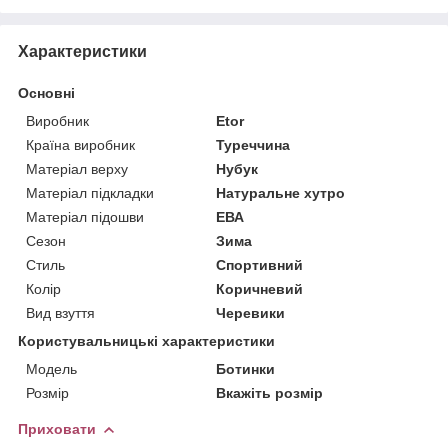
Характеристики
Основні
Виробник
Etor
Країна виробник
Туреччина
Матеріал верху
Нубук
Матеріал підкладки
Натуральне хутро
Матеріал підошви
ЕВА
Сезон
Зима
Стиль
Спортивний
Колір
Коричневий
Вид взуття
Черевики
Користувальницькі характеристики
Мoдель
Ботинки
Розмір
Вкажіть розмір
Приховати