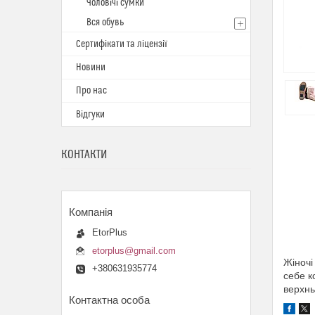
Чоловічі сумки
Вся обувь
Сертифікати та ліцензії
Новини
Про нас
Відгуки
КОНТАКТИ
EtorPlus
etorplus@gmail.com
Жіночі
+380631935774
себе к
верхнь