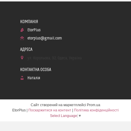
EtorPlus
etorplus@gmail.com
ул. Корольова, 92, Одеса, Україна
Наталія
Сайт створений на маркетплейсі
Prom.ua
EtorPlus |
Поскаржитися на контент
|
Політика конфіденційності
Select Language
▼