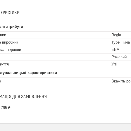
ТЕРИСТИКИ
ні атрибути
ник
Regia
а виробник
Туреччина
іал підошви
ЕВА
Рожевий
зуття
Уггі
стувальницькі характеристики
р
Вкажіть ро
МАЦІЯ ДЛЯ ЗАМОВЛЕННЯ
 795 ₴