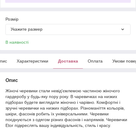
Розмір
Укажите размер
В наявності
пис
Характеристики
Доставка
Оплата
Умови пове
Опис
Жіночі черевики стали невід'ємлемою частиною жіночого
гардеробу у будь-яку пору року. В чаревичках на низких
підборах будете виглядати жіночно і чарівно. Комфортні і
зручні черевички на низких підборах. Різноманіття кольорів,
шкіри, фасонів робить їх універсальними. Черевики
поєднуються з одягом різних фасонів і напрямків. Черевички
Etor підкреслять вашу індивідуальність, стиль і красу.