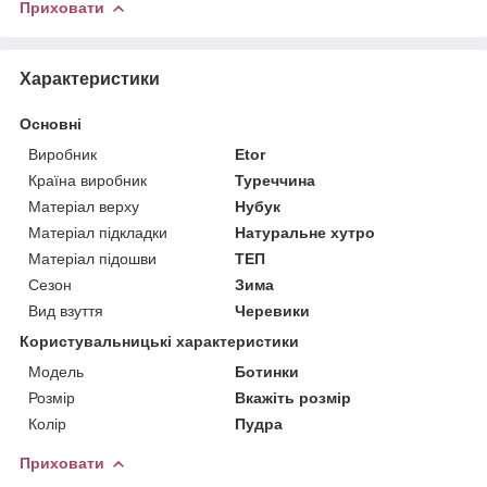
Приховати
Характеристики
Основні
Виробник
Etor
Країна виробник
Туреччина
Матеріал верху
Нубук
Матеріал підкладки
Натуральне хутро
Матеріал підошви
ТЕП
Сезон
Зима
Вид взуття
Черевики
Користувальницькі характеристики
Мoдель
Ботинки
Розмір
Вкажіть розмір
Колір
Пудра
Приховати