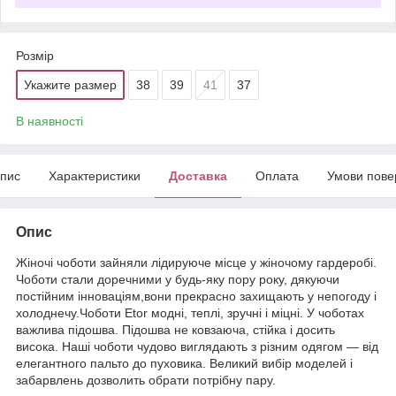
Розмір
Укажите размер
38
39
41
37
В наявності
пис
Характеристики
Доставка
Оплата
Умови пове
Опис
Жіночі чоботи зайняли лідируюче місце у жіночому гардеробі.
Чоботи стали доречними у будь-яку пору року, дякуючи
постійним інноваціям,вони прекрасно захищають у непогоду і
холоднечу.Чоботи Etor модні, теплі, зручні і міцні. У чоботах
важлива підошва. Підошва не ковзаюча, стійка і досить
висока. Наші чоботи чудово виглядають з різним одягом — від
елегантного пальто до пуховика. Великий вибір моделей і
забарвлень дозволить обрати потрібну пару.