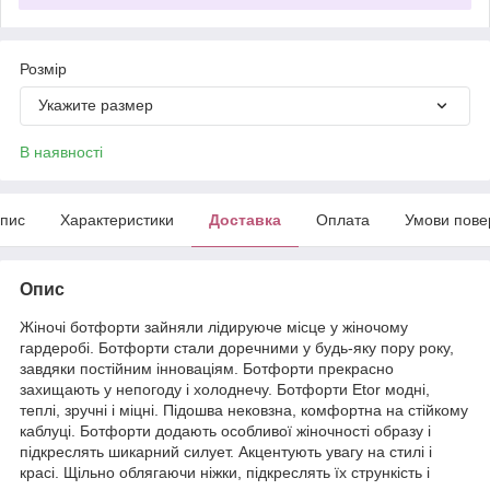
Розмір
Укажите размер
В наявності
пис
Характеристики
Доставка
Оплата
Умови пове
Опис
Жіночі ботфорти зайняли лідируюче місце у жіночому
гардеробі. Ботфорти стали доречними у будь-яку пору року,
завдяки постійним інноваціям. Ботфорти прекрасно
захищають у непогоду і холоднечу. Ботфорти Etor модні,
теплі, зручні і міцні. Підошва нековзна, комфортна на стійкому
каблуці. Ботфорти додають особливої жіночності образу і
підкреслять шикарний силует. Акцентують увагу на стилі і
красі. Щільно облягаючи ніжки, підкреслять їх стрункість і