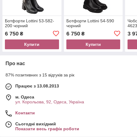
Ботфорти Lottini 53-582-
Ботфорти Lottini 54-590
Чобо
200 чорний
чорний
4623
6 750
6 750
3 9
₴
₴
Купити
Купити
Про нас
87% позитивних з 15 відгуків за рік
Працює з 13.08.2013
м. Одеса
ул. Корольова, 92, Одеса, Україна
Контакти
Сьогодні вихідний
Показати весь графік роботи