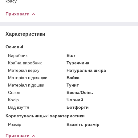
красу.
Приховати
Характеристики
Основні
Виробник
Etor
Країна виробник
Туреччина
Матеріал верху
Натуральна шкіра
Матеріал підкладки
Байка
Матеріал підошви
Тунит
Сезон
Весна/Осінь
Колір
Чорний
Вид взуття
Ботфорти
Користувальницькі характеристики
Розмір
Вкажіть розмір
Приховати