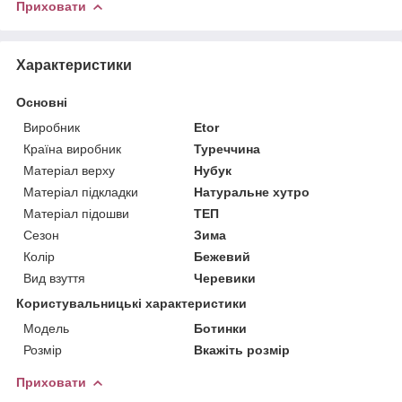
Приховати
Характеристики
Основні
Виробник
Etor
Країна виробник
Туреччина
Матеріал верху
Нубук
Матеріал підкладки
Натуральне хутро
Матеріал підошви
ТЕП
Сезон
Зима
Колір
Бежевий
Вид взуття
Черевики
Користувальницькі характеристики
Мoдель
Ботинки
Розмір
Вкажіть розмір
Приховати