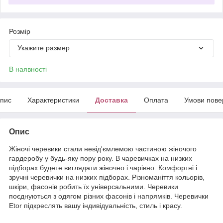
Розмір
Укажите размер
В наявності
пис
Характеристики
Доставка
Оплата
Умови пове
Опис
Жіночі черевики стали невід'ємлемою частиною жіночого
гардеробу у будь-яку пору року. В чаревичках на низких
підборах будете виглядати жіночно і чарівно. Комфортні і
зручні черевички на низких підборах. Різноманіття кольорів,
шкіри, фасонів робить їх універсальними. Черевики
поєднуються з одягом різних фасонів і напрямків. Черевички
Etor підкреслять вашу індивідуальність, стиль і красу.