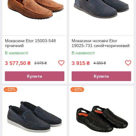
Мокасини Etor 15003-548
Мокасини чоловічі Etor
гірчичний
19025-731 синій+коричневий
В наявності
В наявності
3 577,50
3 915
₴
₴
3 975 ₴
4 350 ₴
Купити
Купити
–10%
–10%