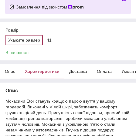
Замовлення під захистом
Розмір
Укажите размер
41
В наявності
Опис
Характеристики
Доставка
Оплата
Умови 
Опис
Мокасини Etor стануть кращою парою взуття у вашому
гардеробі. Виконані у м'якій шкірі, забезпечать комфорт і
зручність цілий день. Присутність легкої підошви, простий крій,
комбінація різних матеріалів - зробили мокасини улюбленим
взуттям чоловіків. Мокасини з укріпленою п'ятою стали
незамінними у автовласників. Гнучка підошва подарує
зручність при ходьбі. Для щоденного носіння підійдуть