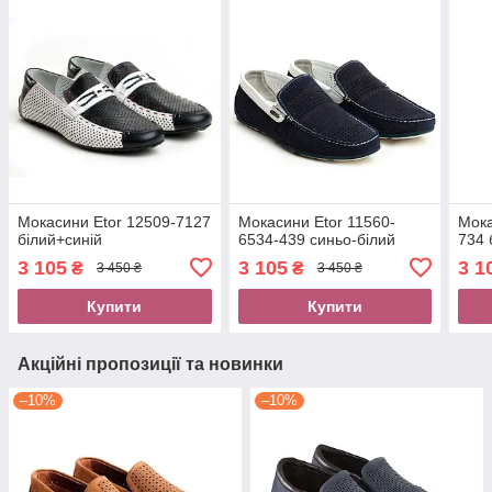
Мокасини Etor 12509-7127
Мокасини Etor 11560-
Мока
білий+синій
6534-439 синьо-білий
734 
3 105
3 105
3 1
₴
₴
3 450 ₴
3 450 ₴
Купити
Купити
Акційні пропозиції та новинки
–10%
–10%