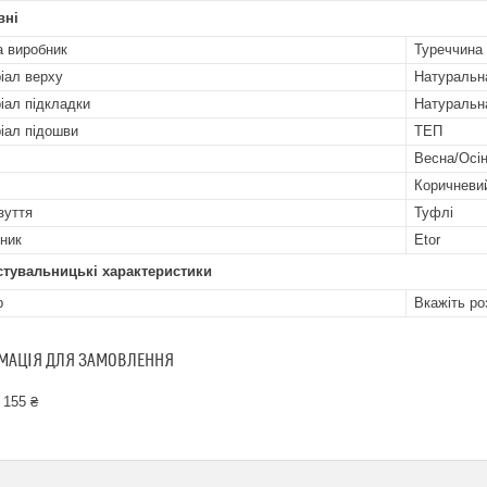
вні
а виробник
Туреччина
іал верху
Натуральн
іал підкладки
Натуральн
іал підошви
ТЕП
Весна/Осі
Коричневи
зуття
Туфлі
ник
Etor
стувальницькі характеристики
р
Вкажіть ро
МАЦІЯ ДЛЯ ЗАМОВЛЕННЯ
 155 ₴