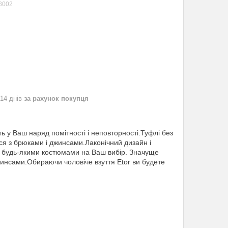
8002
 14 днів
за рахунок покупця
 у Ваш наряд помітності і неповторності.Туфлі без
ся з брюками і джинсами.Лаконічний дизайн і
з будь-якими костюмами на Ваш вибір. Значуще
жинсами.Обираючи чоловіче взуття Etor ви будете