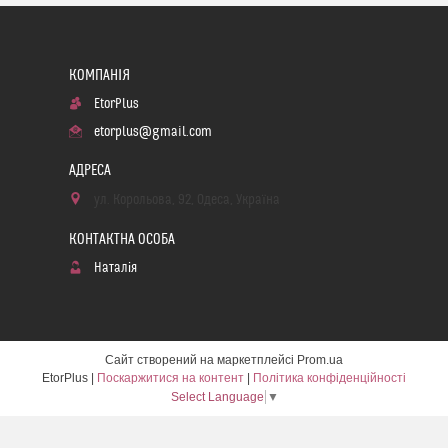
EtorPlus
etorplus@gmail.com
ул. Корольова, 92, Одеса, Україна
Наталія
Сайт створений на маркетплейсі
Prom.ua
EtorPlus |
Поскаржитися на контент
|
Політика конфіденційності
Select Language
▼