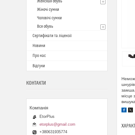
Женская обувь
Жіночі сумки
Чоловічі сумки
Вся обувь
Сертифікати та ліцензії
Новини
Про нас
Відгуки
Неможл
КОНТАКТИ
шнурів
замша,
місце 
вишука
EtorPlus
etorplus@gmail.com
ХАРАК
+380631935774