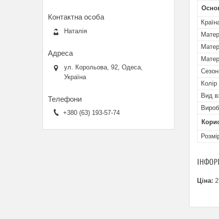
Осно
Країн
Наталія
Матер
Матер
Матер
ул. Корольова, 92, Одеса,
Сезон
Україна
Колір
Вид в
Вироб
+380 (63) 193-57-74
Кори
Розмі
ІНФОР
Ціна:
2