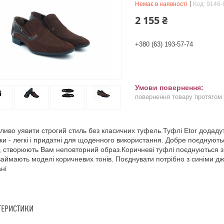
Немає в наявності
Код:
9146-
2 155 ₴
+380 (63) 193-57-74
повернення товару протягом
иво уявити строгий стиль без класичних туфель.Туфлі Etor додадуть
ки - легкі і придатні для щоденного використання. Добре поєднують
 створюють Вам неповторний образ.Коричневі туфлі поєднуються 
займають моделі коричневих тонів. Поєднувати потрібно з синіми д
ні
ТЕРИСТИКИ