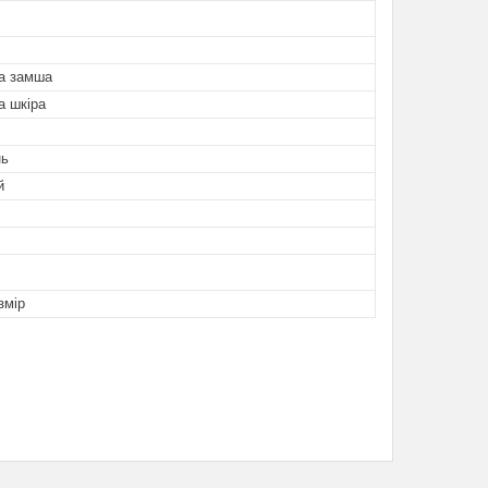
а замша
а шкіра
нь
й
змір