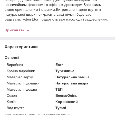
незвичайним фасоном і з офісним дрескодом.Ваш стиль
стане оригінальним і класним.Витримане і гарне взуття з
натуральної шкіри прикрасить ваші ніжки і буде вас
радувати.Туфлі Etor подарують вам насолоду і задоволення.
Приховати
Характеристики
Основні
Виробник
Etor
Країна виробник
Туреччина
Матеріал верху
Натуральна замша
Матеріал підкладки
Натуральна шкіра
Матеріал підошви
ТЕП
Сезон
Весна/Осінь
Колір
Коричневий
Вид взуття
Туфлі
Користувальницькі характеристики