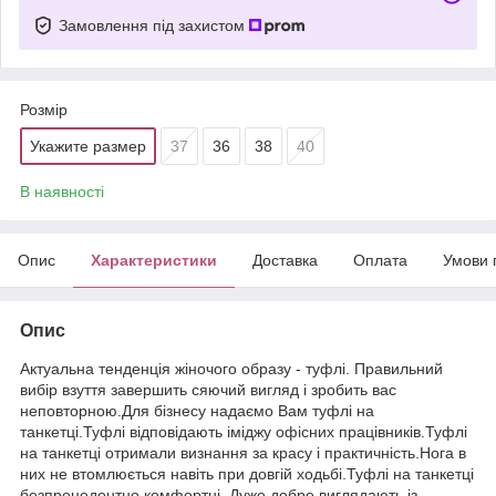
Замовлення під захистом
Розмір
Укажите размер
37
36
38
40
В наявності
Опис
Характеристики
Доставка
Оплата
Умови 
Опис
Актуальна тенденція жіночого образу - туфлі. Правильний
вибір взуття завершить сяючий вигляд і зробить вас
неповторною.Для бізнесу надаємо Вам туфлі на
танкетці.Туфлі відповідають іміджу офісних працівників.Туфлі
на танкетці отримали визнання за красу і практичність.Нога в
них не втомлюється навіть при довгій ходьбі.Туфлі на танкетці
безпрецедентно комфортні. Дуже добре виглядають із