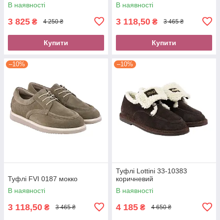
В наявності
В наявності
3 825
3 118,50
₴
₴
4 250 ₴
3 465 ₴
Купити
Купити
–10%
–10%
Туфлі Lottini 33-10383
Туфлі FVI 0187 мокко
коричневий
В наявності
В наявності
3 118,50
4 185
₴
₴
3 465 ₴
4 650 ₴