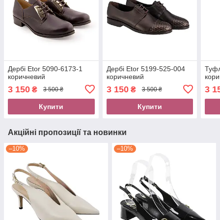
Дербі Etor 5090-6173-1
Дербі Etor 5199-525-004
Туфл
коричневий
коричневий
кори
3 150
3 150
3 1
₴
₴
3 500 ₴
3 500 ₴
Купити
Купити
Акційні пропозиції та новинки
–10%
–10%