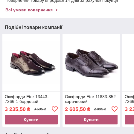
Повернення товару впродовж 14 днів за рахунок покупця
Всі умови повернення
Подібні товари компанії
Оксфорди Etor 13443-
Оксфорди Etor 11883-852
Оксф
7266-1 бордовий
коричневий
7266
3 235,50
2 605,50
3 2
₴
₴
3 595 ₴
2 895 ₴
Купити
Купити