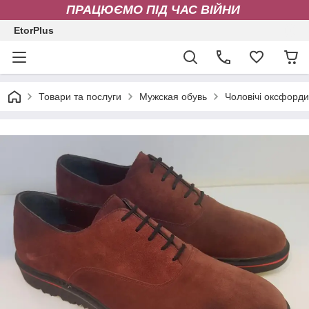
ПРАЦЮЄМО ПІД ЧАС ВІЙНИ
EtorPlus
Товари та послуги
Мужская обувь
Чоловічі оксфорди