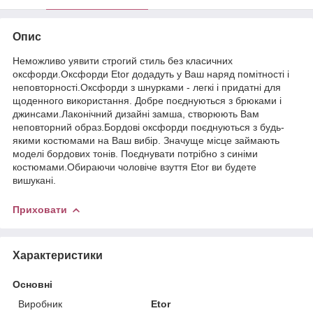
Опис
Неможливо уявити строгий стиль без класичних
оксфорди.Оксфорди Etor додадуть у Ваш наряд помітності і
неповторності.Оксфорди з шнурками - легкі і придатні для
щоденного використання. Добре поєднуються з брюками і
джинсами.Лаконічний дизайні замша, створюють Вам
неповторний образ.Бордові оксфорди поєднуються з будь-
якими костюмами на Ваш вибір. Значуще місце займають
моделі бордових тонів. Поєднувати потрібно з синіми
костюмами.Обираючи чоловіче взуття Etor ви будете
вишукані.
Приховати
Характеристики
Основні
Виробник
Etor