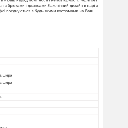
 у Ваш наряд помітності і неповторності.Туфлі без
ся з брюками і джинсами.Лаконічний дизайн в парі з
флі поєднуються з будь-якими костюмами на Ваш
а шкіра
а шкіра
нь
змір