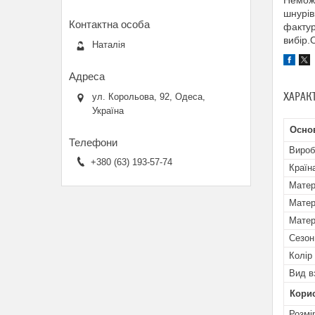
Неможл
шнурів
фактур
вибір.
Наталія
ХАРАК
ул. Корольова, 92, Одеса,
Україна
Осно
Вироб
+380 (63) 193-57-74
Країн
Матер
Матер
Матер
Сезон
Колір
Вид в
Кори
Розмі