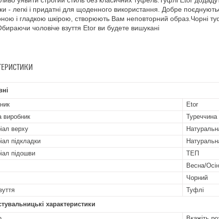
иво уявити строгий стиль без класичних туфель.Туфлі Etor додадуть
ки - легкі і придатні для щоденного використання. Добре поєднують
ною і гладкою шкірою, створюють Вам неповторний образ.Чорні ту
Обираючи чоловіче взуття Etor ви будете вишукані
ТЕРИСТИКИ
вні
ник
Etor
а виробник
Туреччина
іал верху
Натуральн
іал підкладки
Натуральн
іал підошви
ТЕП
Весна/Осі
Чорний
зуття
Туфлі
стувальницькі характеристики
р
Вкажіть ро