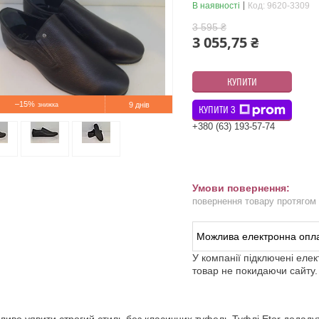
В наявності
Код:
9620-3309
3 595 ₴
3 055,75 ₴
КУПИТИ
–15%
9 днів
КУПИТИ З
+380 (63) 193-57-74
повернення товару протягом
У компанії підключені еле
товар не покидаючи сайту.