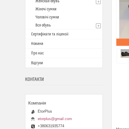
Женская обувь
Жіночі сумки
Чоловічі сумки
Вся обувь
Сертифікати та ліцензії
Новини
Про нас
Відгуки
КОНТАКТИ
EtorPlus
etorplus@gmail.com
+380631935774