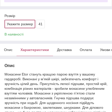
Розмір
Укажите размер
41
В наявності
Опис
Характеристики
Доставка
Оплата
Умови 
Опис
Мокасини Etor стануть кращою парою взуття у вашому
гардеробі. Виконані у м'якій шкірі, забезпечать комфорт і
зручність цілий день. Присутність легкої підошви, простий крій,
комбінація різних матеріалів - зробили мокасини улюбленим
взуттям чоловіків. Мокасини з укріпленою п'ятою стали
незамінними у автовласників. Гнучка підошва подарує
зручність при ходьбі. Для щоденного носіння підійдуть
мокасини з бахромою, заклепками, шнурками. Для ділового