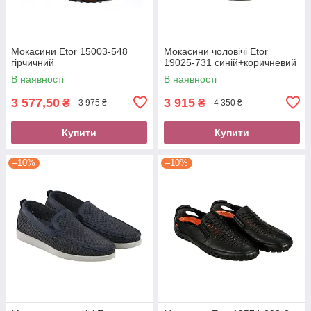
Мокасини Etor 15003-548
Мокасини чоловічі Etor
гірчичний
19025-731 синій+коричневий
В наявності
В наявності
3 577,50
3 915
₴
₴
3 975 ₴
4 350 ₴
Купити
Купити
–10%
–10%