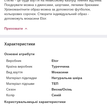
стилю - це буде взуття на невисокому каблуці темних відтінків.
Поєднувати можна з джинсами, шортами, легкими брюками.
Урізноманітнити образ можна за допомогою футболок,
кольорових сорочок. Створити індивідуальний образ -
допоможуть мокасини Etor.
Приховати
Характеристики
Основні атрибути
Виробник
Etor
Країна виробник
Туреччина
Вид взуття
Мокасини
Матеріал підкладки
Натуральна шкіра
Матеріал підошви
ТЕП
Сезон
Весна/Осінь
Колір
Синій
Користувальницькі характеристики