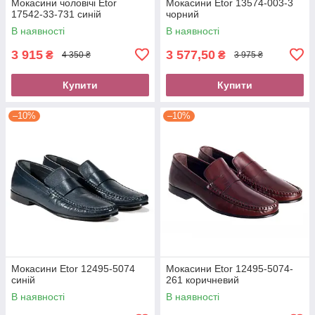
Мокасини чоловічі Etor
Мокасини Etor 13574-003-3
17542-33-731 синій
чорний
В наявності
В наявності
3 915
3 577,50
₴
₴
4 350 ₴
3 975 ₴
Купити
Купити
–10%
–10%
Мокасини Etor 12495-5074
Мокасини Etor 12495-5074-
синій
261 коричневий
В наявності
В наявності