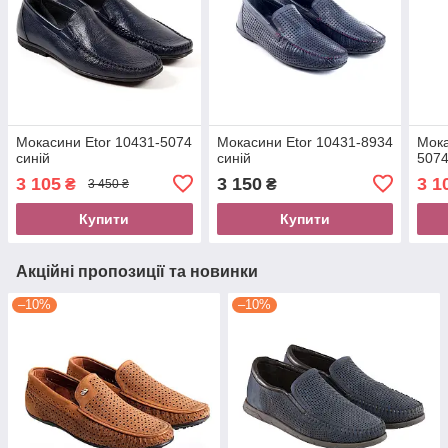
Мокасини Etor 10431-5074
Мокасини Etor 10431-8934
Мока
синій
синій
5074
3 105
3 150
3 1
₴
₴
3 450 ₴
Купити
Купити
Акційні пропозиції та новинки
–10%
–10%