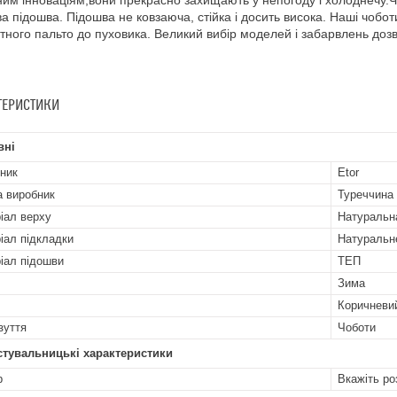
ним інноваціям,вони прекрасно захищають у непогоду і холоднечу.Чобо
а підошва. Підошва не ковзаюча, стійка і досить висока. Наші чобо
тного пальто до пуховика. Великий вибір моделей і забарвлень дозв
ТЕРИСТИКИ
вні
ник
Etor
а виробник
Туреччина
іал верху
Натуральн
іал підкладки
Натуральн
іал підошви
ТЕП
Зима
Коричневи
зуття
Чоботи
стувальницькі характеристики
р
Вкажіть ро