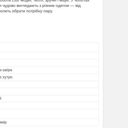
ти Etor модні, теплі, зручні і міцні. У чоботах
ти чудово виглядають з різним одягом — від
олить обрати потрібну пару.
а шкіра
е хутро
й
змір