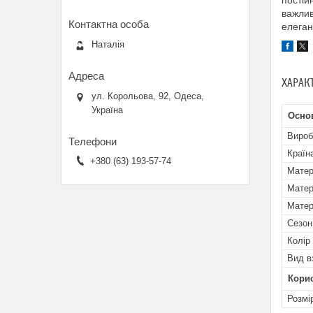
постій
важлив
елеган
Наталія
ХАРАК
ул. Корольова, 92, Одеса,
Україна
Осно
Вироб
Країн
+380 (63) 193-57-74
Матер
Матер
Матер
Сезон
Колір
Вид в
Кори
Розмі