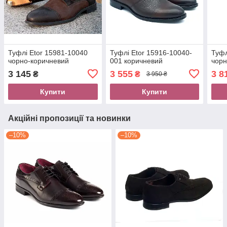
Туфлі Etor 15981-10040
Туфлі Etor 15916-10040-
Туфл
чорно-коричневий
001 коричневий
чор
3 145
3 555
3 8
₴
₴
3 950 ₴
Купити
Купити
Акційні пропозиції та новинки
–10%
–10%