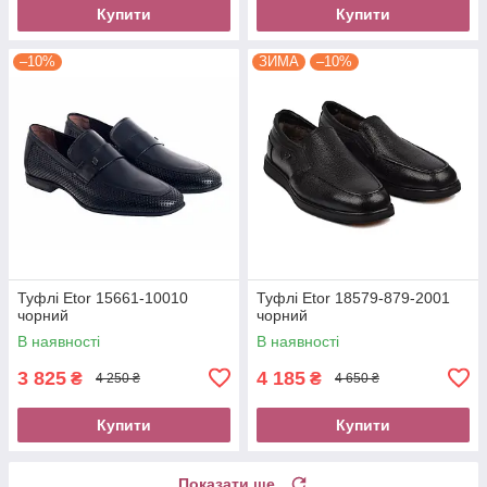
Купити
Купити
–10%
ЗИМА
–10%
Туфлі Etor 15661-10010
Туфлі Etor 18579-879-2001
чорний
чорний
В наявності
В наявності
3 825
4 185
₴
₴
4 250 ₴
4 650 ₴
Купити
Купити
Показати ще