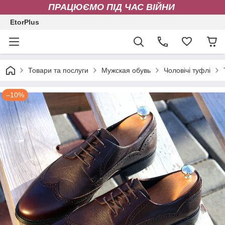
ПРАЦЮЄМО ПІД ЧАС ВІЙНИ
EtorPlus
Товари та послуги
Мужская обувь
Чоловічі туфлі
–10%