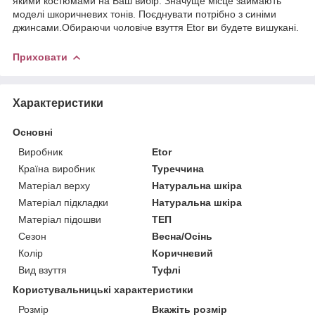
якими костюмами на Ваш вибір. Значуще місце займають
моделі шкоричневих тонів. Поєднувати потрібно з синіми
джинсами.Обираючи чоловіче взуття Etor ви будете вишукані.
Приховати
Характеристики
Основні
Виробник
Etor
Країна виробник
Туреччина
Матеріал верху
Натуральна шкіра
Матеріал підкладки
Натуральна шкіра
Матеріал підошви
ТЕП
Сезон
Весна/Осінь
Колір
Коричневий
Вид взуття
Туфлі
Користувальницькі характеристики
Розмір
Вкажіть розмір