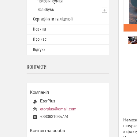
Чоловічі сумки
Вся обувь
Сертифікати та ліцензії
Новини
Про нас
Відгуки
КОНТАКТИ
EtorPlus
etorplus@gmail.com
+380631935774
Неможл
шнурка
з факт