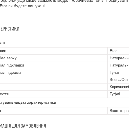
бір. Значуще місце займають моделі коричневих тонів. Поєднувати
 Etor ви будете вишукані.
ТЕРИСТИКИ
вні
ник
Etor
іал верху
Натуральн
іал підкладки
Натуральн
іал підошви
Тунит
Весна/Осі
Коричневи
зуття
Туфлі
стувальницькі характеристики
р
Вкажіть ро
МАЦІЯ ДЛЯ ЗАМОВЛЕННЯ