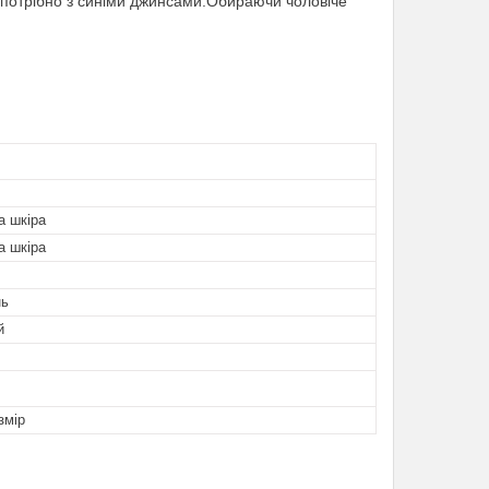
 потрібно з синіми джинсами.Обираючи чоловіче
а шкіра
а шкіра
нь
й
змір