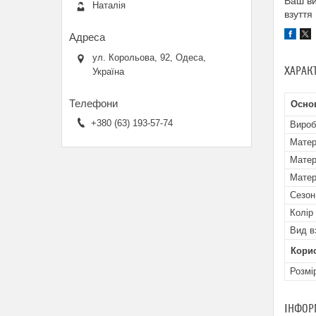
Ваш ви
Наталія
взуття
ул. Корольова, 92, Одеса,
ХАРАК
Україна
Осно
+380 (63) 193-57-74
Вироб
Матер
Матер
Матер
Сезон
Колір
Вид в
Кори
Розмі
ІНФОР