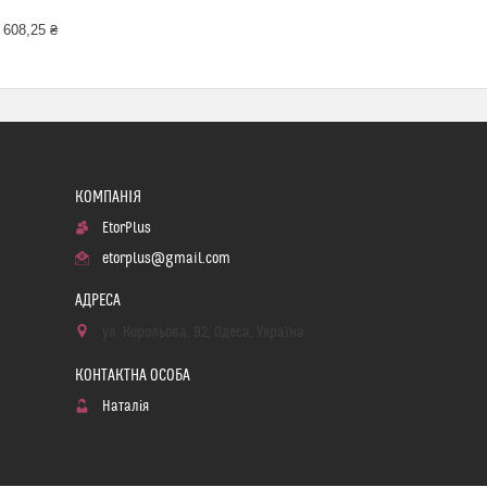
 608,25 ₴
EtorPlus
etorplus@gmail.com
ул. Корольова, 92, Одеса, Україна
Наталія