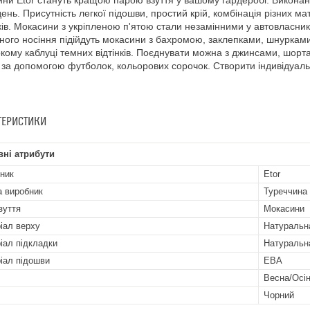
ни Etor стануть кращою парою взуття у вашому гардеробі. Виконані у
день. Присутність легкої підошви, простий крій, комбінація різних 
ків. Мокасини з укріпленою п'ятою стали незамінними у автовласникі
ого носіння підійдуть мокасини з бахромою, заклепками, шнурками.
кому каблуці темних відтінків. Поєднувати можна з джинсами, шорт
за допомогою футболок, кольорових сорочок. Створити індивідуаль
ТЕРИСТИКИ
ні атрибути
ник
Etor
а виробник
Туреччина
зуття
Мокасини
іал верху
Натуральн
іал підкладки
Натуральн
іал підошви
ЕВА
Весна/Осі
Чорний