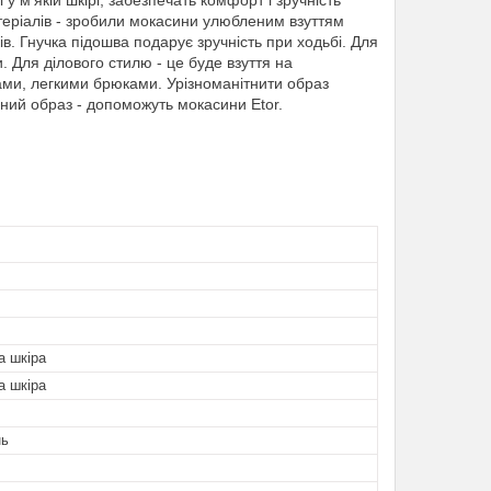
 м'якій шкірі, забезпечать комфорт і зручність
матеріалів - зробили мокасини улюбленим взуттям
в. Гнучка підошва подарує зручність при ходьбі. Для
 Для ділового стилю - це буде взуття на
ами, легкими брюками. Урізноманітнити образ
ний образ - допоможуть мокасини Etor.
а шкіра
а шкіра
нь