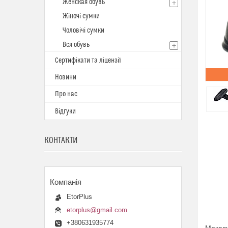
Женская обувь
Жіночі сумки
Чоловічі сумки
Вся обувь
Сертифікати та ліцензії
Новини
Про нас
Відгуки
КОНТАКТИ
EtorPlus
etorplus@gmail.com
+380631935774