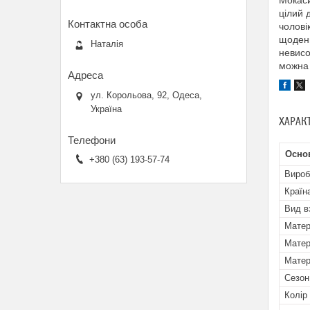
Мокаси
цілий 
чолові
щоденн
Наталія
невисо
можна 
ул. Корольова, 92, Одеса,
Україна
ХАРАК
Основ
+380 (63) 193-57-74
Вироб
Країн
Вид в
Матер
Матер
Матер
Сезон
Колір