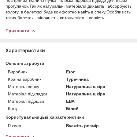
повітряних тканин.Гнучка і плоска підошва підійде для піших
прогулянок.Так як натуральні матеріали дихають і абсорбують
вологу, в балетках буде комфортно навіть в спеку.Особливість
таких балеток - жіночність, витонченість і легкість.
Приховати
Характеристики
Основні атрибути
Виробник
Etor
Країна виробник
Туреччина
Матеріал верху
Натуральна шкіра
Матеріал підкладки
Натуральна шкіра
Матеріал підошви
ЕВА
Колір
Білий
Користувальницькі характеристики
Розмір
Вкажіть розмір
Приховати