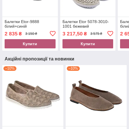
Балетки Etor-9888
Балетки Etor 5078-3010-
Бале
білий+синій
1001 бежевий
біли
2 835
3 217,50
2 6
₴
₴
3 150 ₴
3 575 ₴
Купити
Купити
Акційні пропозиції та новинки
–10%
–10%