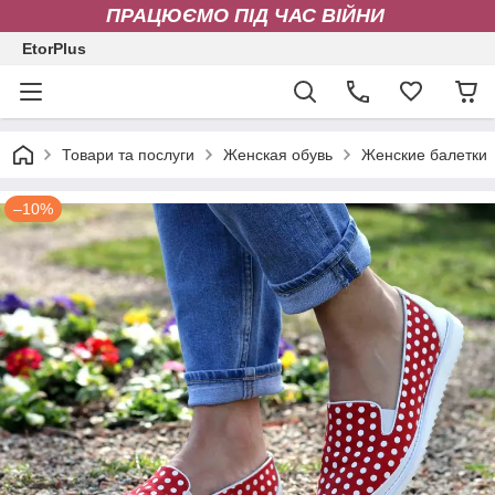
ПРАЦЮЄМО ПІД ЧАС ВІЙНИ
EtorPlus
Товари та послуги
Женская обувь
Женские балетки
–10%