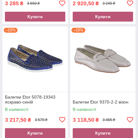
3 285
2 920,50
₴
₴
3 650 ₴
3 245 ₴
Купити
Купити
–10%
–10%
Балетки Etor 5078-19343
яскраво-синій
Балетки Etor 9370-2-2 візон
В наявності
В наявності
3 217,50
3 118,50
₴
₴
3 575 ₴
3 465 ₴
Купити
Купити