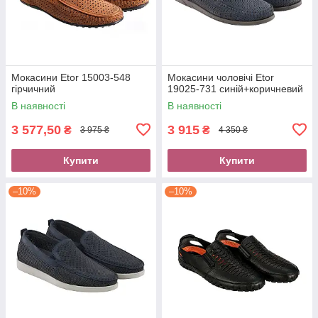
Мокасини Etor 15003-548
Мокасини чоловічі Etor
гірчичний
19025-731 синій+коричневий
В наявності
В наявності
3 577,50
3 915
₴
₴
3 975 ₴
4 350 ₴
Купити
Купити
–10%
–10%