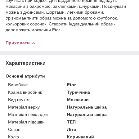
зручність при ходьбі. Для щоденного носіння підійдуть
мокасини з бахромою, заклепками, шнурками. Поєднувати
можна з джинсами, шортами, легкими брюками.
Урізноманітнити образ можна за допомогою футболок,
кольорових сорочок. Створити індивідуальний образ -
допоможуть мокасини Etor.
Приховати
Характеристики
Основні атрибути
Виробник
Etor
Країна виробник
Туреччина
Вид взуття
Мокасини
Матеріал верху
Натуральна шкіра
Матеріал підкладки
Натуральна шкіра
Матеріал підошви
ТЕП
Сезон
Літо
Колір
Коричневий