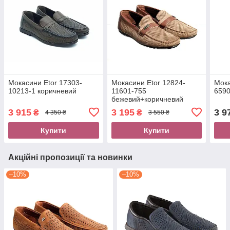
Мокасини Etor 17303-
Мокасини Etor 12824-
Мока
10213-1 коричневий
11601-755
6590
бежевий+коричневий
3 915
3 195
3 9
₴
₴
4 350 ₴
3 550 ₴
Купити
Купити
Акційні пропозиції та новинки
–10%
–10%