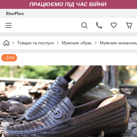
ПРАЦЮЄМО ПІД ЧАС ВІЙНИ
EtorPlus
Товари та послуги
Мужская обувь
Мужские мокасин
–10%