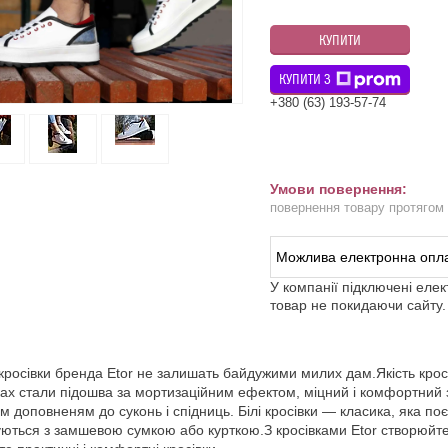
КУПИТИ
КУПИТИ З
+380 (63) 193-57-74
повернення товару протягом
У компанії підключені еле
товар не покидаючи сайту.
кросівки бренда Etor не залишать байдужими милих дам.Якість крос
ках стали підошва за мортизаційним ефектом, міцний і комфортний з
м доповненям до суконь і спідниць. Білі кросівки — класика, яка по
ються з замшевою сумкою або курткою.З кросівками Etor створюйте н