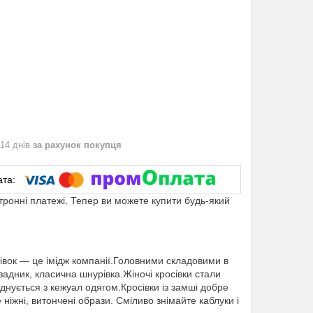
 14 днів
за рахунок покупця
ктронні платежі. Тепер ви можете купити будь-який
івок — це імідж компанії.Головними складовими в
адник, класична шнурівка.Жіночі кросівки стали
єднується з кежуал одягом.Кросівки із замші добре
іжні, витончені образи. Сміливо знімайте каблуки і