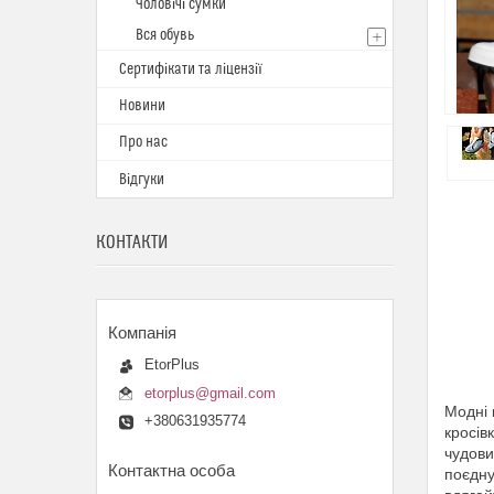
Чоловічі сумки
Вся обувь
Сертифікати та ліцензії
Новини
Про нас
Відгуки
КОНТАКТИ
EtorPlus
etorplus@gmail.com
Модні 
+380631935774
кросів
чудови
поєдну