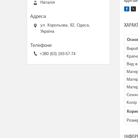
вдягай
Наталія
ХАРАК
ул. Корольова, 92, Одеса,
Україна
Осно
Вироб
+380 (63) 193-57-74
Країн
Вид в
Матер
Матер
Матер
Сезон
Колір
Кори
Розмі
ІНФОР