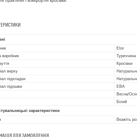
те практичні і комфортні кросівки.
ТЕРИСТИКИ
вні
ник
Etor
а виробник
Туреччина
зуття
Кросівки
іал верху
Натуральн
іал підкладки
Натуральн
іал підошви
ЕВА
Весна/Осі
Білий
стувальницькі характеристики
р
Вкажіть ро
МАЦІЯ ДЛЯ ЗАМОВЛЕННЯ