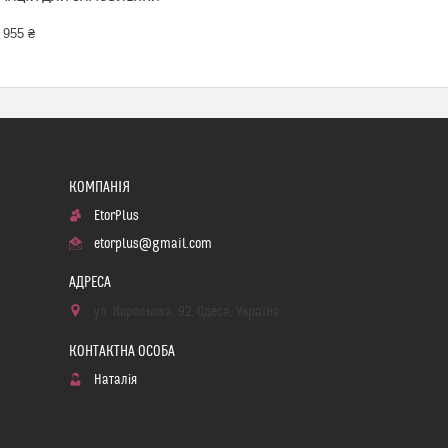
 955 ₴
EtorPlus
etorplus@gmail.com
ул. Корольова, 92, Одеса, Україна
Наталія