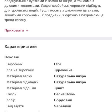
поєднуються з куртками із замші та шкіри, а так само з
діловими костюмами. Лакові ковбойські черевики підійдуть
для урочистих подій. Туфлі носять з шкіряними штанами,
вишитими сорочками. У поєднанні з курткою з бахромою-це
тренд сезону.
Приховати
Характеристики
Основні
Виробник
Etor
Країна виробник
Туреччина
Матеріал верху
Натуральна шкіра
Матеріал підкладки
Натуральна шкіра
Матеріал підошви
Тунит
Сезон
Весна/Осінь
Колір
Бордовий
Вид взуття
Черевики