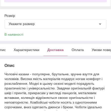
Розмір
Укажите размер
В наявності
пис
Характеристики
Доставка
Оплата
Умови пове
Опис
Чоловічі казаки - популярне, брутальне, зручне взуття для
чоловіків. Висока якість матеріалів подарує ногам комфорт і
розслаблення. Модні в цьому сезоні моделі порадують
практичністю і універсальністю. Завдяки оригінальній фактурі
шкір і принтів, прикрасам у вигляді ланцюгів, металевим
вставкам, колекція відрізняється своєю оригінальністю і
неповторністю. Ковбойські чоботи носять з однотонними
сорочками, вниз одягають джинси і брюки. Чоботи ідеально