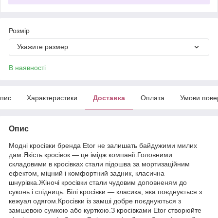
Розмір
Укажите размер
В наявності
пис
Характеристики
Доставка
Оплата
Умови пове
Опис
Модні кросівки бренда Etor не залишать байдужими милих
дам.Якість кросівок — це імідж компанії.Головними
складовими в кросівках стали підошва за мортизаційним
ефектом, міцний і комфортний задник, класична
шнурівка.Жіночі кросівки стали чудовим доповненям до
суконь і спідниць. Білі кросівки — класика, яка поєднується з
кежуал одягом.Кросівки із замші добре поєднуються з
замшевою сумкою або курткою.З кросівками Etor створюйте