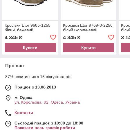
Кросівки Etor 9685-1255
Кросівки Etor 9769-8-2256
Крос
білий+бежевий
білий+коричневий
біли
4 345
4 345
3 1
₴
₴
Купити
Купити
Про нас
87% позитивних з 15 відгуків за рік
Працює з 13.08.2013
м. Одеса
ул. Корольова, 92, Одеса, Україна
Контакти
Сьогодні працює з 10:00 до 18:00
Показати весь графік роботи