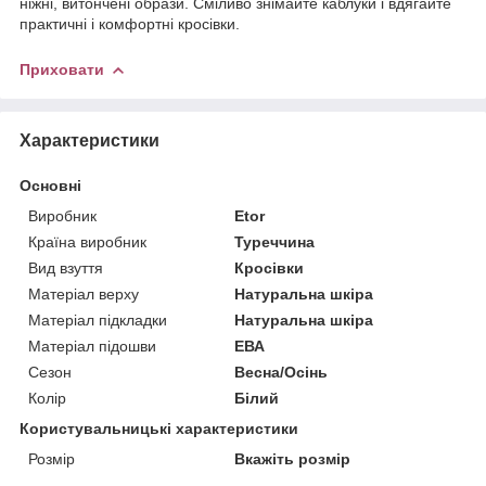
ніжні, витончені образи. Сміливо знімайте каблуки і вдягайте
практичні і комфортні кросівки.
Приховати
Характеристики
Основні
Виробник
Etor
Країна виробник
Туреччина
Вид взуття
Кросівки
Матеріал верху
Натуральна шкіра
Матеріал підкладки
Натуральна шкіра
Матеріал підошви
ЕВА
Сезон
Весна/Осінь
Колір
Білий
Користувальницькі характеристики
Розмір
Вкажіть розмір