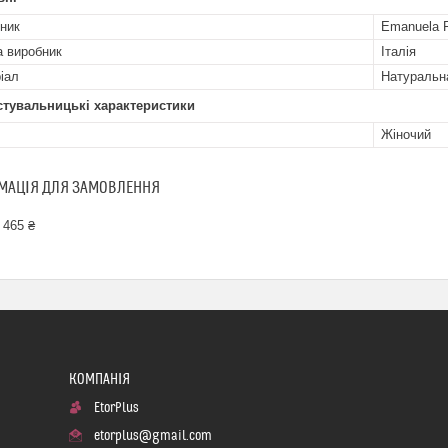
ник
Emanuela Fe
а виробник
Італія
іал
Натуральн
стувальницькі характеристики
Жіночий
МАЦІЯ ДЛЯ ЗАМОВЛЕННЯ
 465 ₴
EtorPlus
etorplus@gmail.com