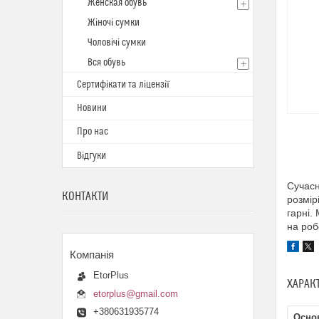
Женская обувь
Жіночі сумки
Чоловічі сумки
Вся обувь
Сертифікати та ліцензії
Новини
Про нас
Відгуки
Сучасн
КОНТАКТИ
розмір
гарні.
на роб
EtorPlus
ХАРАК
etorplus@gmail.com
+380631935774
Осно