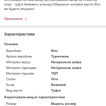
пору - туфлі бежевого кольору.Обираючи чоловіче взуття Etor
ви будете вишукані.
Приховати
Характеристики
Основні
Виробник
Etor
Країна виробник
Туреччина
Матеріал верху
Натуральна шкіра
Матеріал підкладки
Натуральна шкіра
Матеріал підошви
ТЕП
Сезон
Літо
Колір
Бежевий
Вид взуття
Туфлі
Користувальницькі характеристики
Розмір
Вкажіть розмір