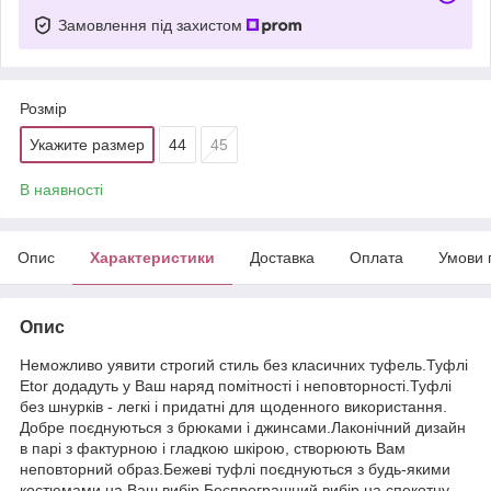
Замовлення під захистом
Розмір
Укажите размер
44
45
В наявності
Опис
Характеристики
Доставка
Оплата
Умови 
Опис
Неможливо уявити строгий стиль без класичних туфель.Туфлі
Etor додадуть у Ваш наряд помітності і неповторності.Туфлі
без шнурків - легкі і придатні для щоденного використання.
Добре поєднуються з брюками і джинсами.Лаконічний дизайн
в парі з фактурною і гладкою шкірою, створюють Вам
неповторний образ.Бежеві туфлі поєднуються з будь-якими
костюмами на Ваш вибір.Беспрограшний вибір на спекотну