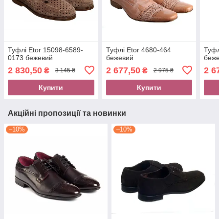
Туфлі Etor 15098-6589-
Туфлі Etor 4680-464
Туфл
0173 бежевий
бежевий
беж
2 830,50
2 677,50
2 6
₴
₴
3 145 ₴
2 975 ₴
Купити
Купити
Акційні пропозиції та новинки
–10%
–10%