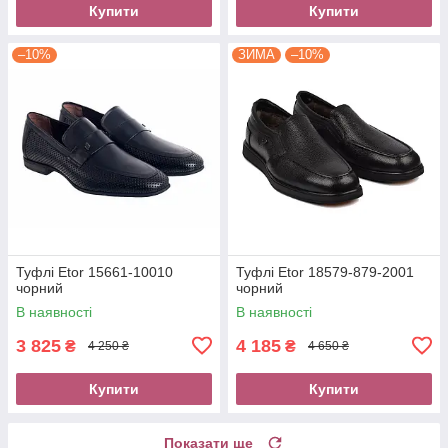
Купити
Купити
–10%
ЗИМА
–10%
Туфлі Etor 15661-10010
Туфлі Etor 18579-879-2001
чорний
чорний
В наявності
В наявності
3 825
4 185
₴
₴
4 250 ₴
4 650 ₴
Купити
Купити
Показати ще