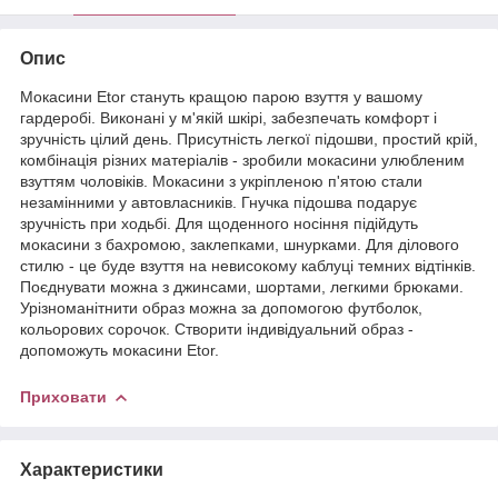
Опис
Мокасини Etor стануть кращою парою взуття у вашому
гардеробі. Виконані у м'якій шкірі, забезпечать комфорт і
зручність цілий день. Присутність легкої підошви, простий крій,
комбінація різних матеріалів - зробили мокасини улюбленим
взуттям чоловіків. Мокасини з укріпленою п'ятою стали
незамінними у автовласників. Гнучка підошва подарує
зручність при ходьбі. Для щоденного носіння підійдуть
мокасини з бахромою, заклепками, шнурками. Для ділового
стилю - це буде взуття на невисокому каблуці темних відтінків.
Поєднувати можна з джинсами, шортами, легкими брюками.
Урізноманітнити образ можна за допомогою футболок,
кольорових сорочок. Створити індивідуальний образ -
допоможуть мокасини Etor.
Приховати
Характеристики