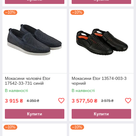
–10%
–10%
Мокасини чоловічі Etor
Мокасини Etor 13574-003-3
17542-33-731 синій
чорний
В наявності
В наявності
3 915
3 577,50
₴
₴
4 350 ₴
3 975 ₴
Купити
Купити
–10%
–10%