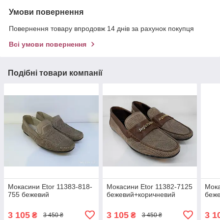
Умови повернення
Повернення товару впродовж 14 днів за рахунок покупця
Всі умови повернення
Подібні товари компанії
Мокасини Etor 11383-818-
Мокасини Etor 11382-7125
Мока
755 бежевий
бежевий+коричневий
беж
3 105
3 105
3 1
₴
₴
3 450 ₴
3 450 ₴