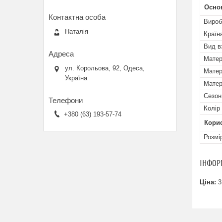
Осно
Вироб
Наталія
Країн
Вид в
Матер
ул. Корольова, 92, Одеса,
Матер
Україна
Матер
Сезон
Колір
+380 (63) 193-57-74
Кори
Розмі
ІНФОР
Ціна:
3