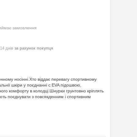
риймає замовлення
 14 днів
за рахунок покупця
денному носінні.Хто віддає перевагу спортивному
альнії шкіри у поєднанні с EVA підошвою,
ного комфорту в колодці.Шнурки грунтовно кріплять
яють поєднувати з повсякденним і спортивним