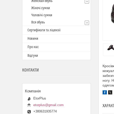
Женская обувь
Жіночі сумки
Чоловічі сумки
Вся обувь
Сертифікати та ліцензії
Новини
Про нас
Відгуки
Кросів
КОНТАКТИ
кежуал
забезп
ногу. 
одягом
EtorPlus
etorplus@gmail.com
ХАРАК
+380631935774