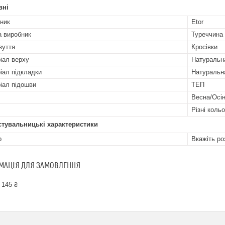
вні
ник
Etor
а виробник
Туреччина
зуття
Кросівки
іал верху
Натуральн
іал підкладки
Натуральн
іал підошви
ТЕП
Весна/Осі
Різні коль
стувальницькі характеристики
р
Вкажіть ро
МАЦІЯ ДЛЯ ЗАМОВЛЕННЯ
 145 ₴