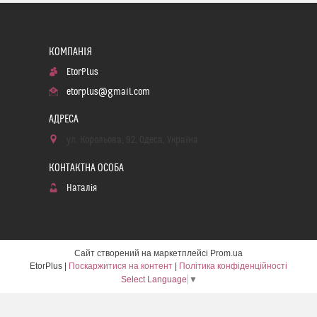
EtorPlus
etorplus@gmail.com
ул. Корольова, 92, Одеса, Україна
Наталія
Сайт створений на маркетплейсі
Prom.ua
EtorPlus |
Поскаржитися на контент
|
Політика конфіденційності
Select Language
▼