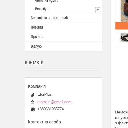
Чоловічі сумки
Вся обувь
Сертифікати та ліцензії
Новини
Про нас
Відгуки
КОНТАКТИ
EtorPlus
etorplus@gmail.com
+380631935774
Неможл
шнурів
з факт