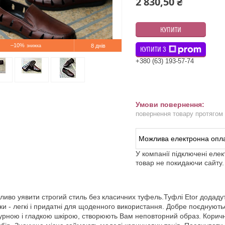
2 830,50 ₴
КУПИТИ
–10%
8 днів
КУПИТИ З
+380 (63) 193-57-74
повернення товару протягом
У компанії підключені еле
товар не покидаючи сайту.
иво уявити строгий стиль без класичних туфель.Туфлі Etor додадуть
ки - легкі і придатні для щоденного використання. Добре поєднують
урною і гладкою шкірою, створюють Вам неповторний образ. Корич