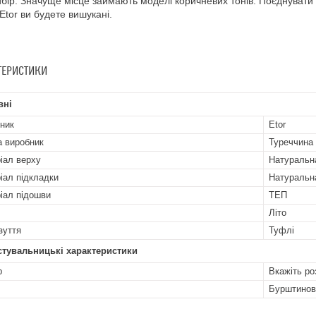
бір. Значуще місце займають моделі коричневих тонів. Поєднувати
 Etor ви будете вишукані.
ТЕРИСТИКИ
вні
ник
Etor
а виробник
Туреччина
іал верху
Натуральн
іал підкладки
Натуральн
іал підошви
ТЕП
Літо
зуття
Туфлі
стувальницькі характеристики
р
Вкажіть ро
Бурштинов