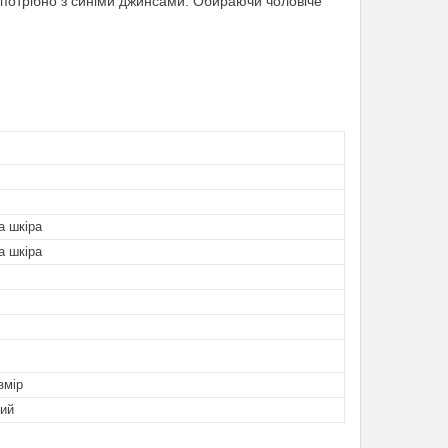
 потрібно з синіми джинсами. Обираючи чоловіче
а шкіра
а шкіра
змір
ий