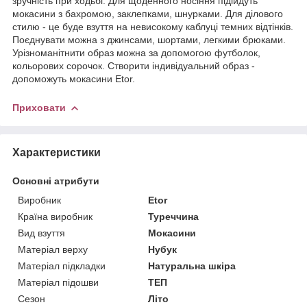
зручність при ходьбі. Для щоденного носіння підійдуть
мокасини з бахромою, заклепками, шнурками. Для ділового
стилю - це буде взуття на невисокому каблуці темних відтінків.
Поєднувати можна з джинсами, шортами, легкими брюками.
Урізноманітнити образ можна за допомогою футболок,
кольорових сорочок. Створити індивідуальний образ -
допоможуть мокасини Etor.
Приховати
Характеристики
Основні атрибути
Виробник
Etor
Країна виробник
Туреччина
Вид взуття
Мокасини
Матеріал верху
Нубук
Матеріал підкладки
Натуральна шкіра
Матеріал підошви
ТЕП
Сезон
Літо