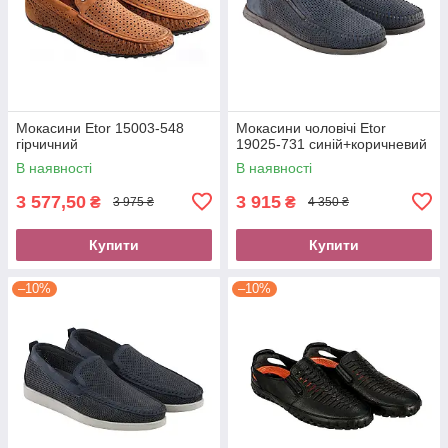
Мокасини Etor 15003-548
Мокасини чоловічі Etor
гірчичний
19025-731 синій+коричневий
В наявності
В наявності
3 577,50
3 915
₴
₴
3 975 ₴
4 350 ₴
Купити
Купити
–10%
–10%