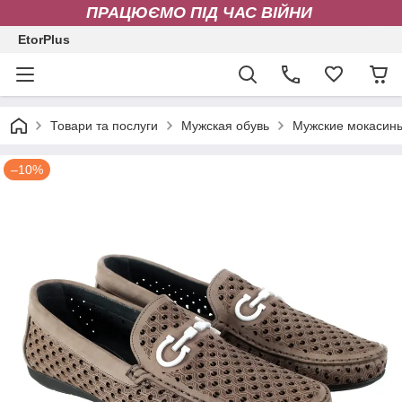
ПРАЦЮЄМО ПІД ЧАС ВІЙНИ
EtorPlus
Товари та послуги
Мужская обувь
Мужские мокасин
–10%