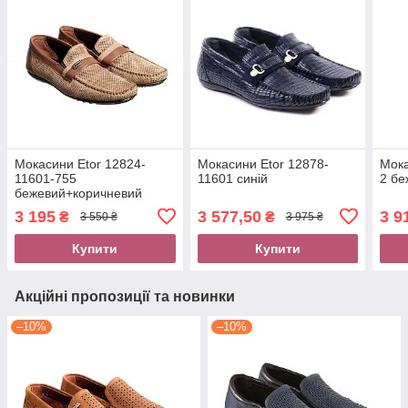
Мокасини Etor 12824-
Мокасини Etor 12878-
Мока
11601-755
11601 синій
2 бе
бежевий+коричневий
3 195
3 577,50
3 9
₴
₴
3 550 ₴
3 975 ₴
Купити
Купити
Акційні пропозиції та новинки
–10%
–10%